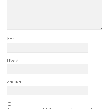
İsim*
E-Posta*
Web Sitesi