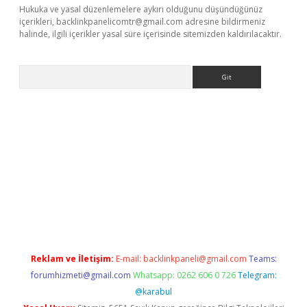
Hukuka ve yasal düzenlemelere aykırı olduğunu düşündüğünüz
içerikleri,
backlinkpanelicomtr@gmail.com
adresine bildirmeniz
halinde, ilgili içerikler yasal süre içerisinde sitemizden kaldırılacaktır.
Arama
xbet yeni giriş adresi
betexper.xyz
Reklam ve İletişim:
E-mail:
backlinkpaneli@gmail.com
Teams:
forumhizmeti@gmail.com
Whatsapp: 0262 606 0 726
Telegram:
@karabul