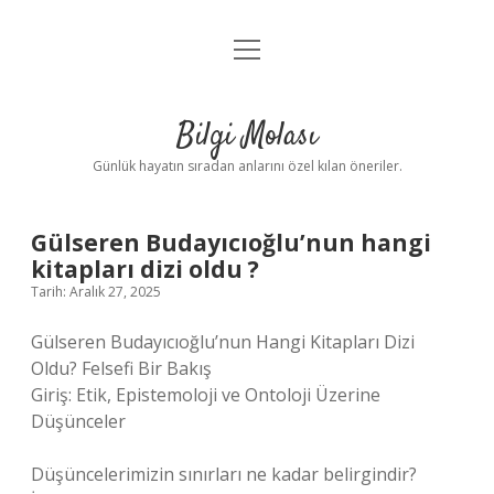
menüyü
Anasayfa
aç
Gizlilik Politikası
Bilgi Molası
Yasal Uyarı
Günlük hayatın sıradan anlarını özel kılan öneriler.
Hakkımızda
Gülseren Budayıcıoğlu’nun hangi
kitapları dizi oldu ?
Tarih: Aralık 27, 2025
Gülseren Budayıcıoğlu’nun Hangi Kitapları Dizi
Oldu? Felsefi Bir Bakış
Giriş: Etik, Epistemoloji ve Ontoloji Üzerine
Düşünceler
Düşüncelerimizin sınırları ne kadar belirgindir?