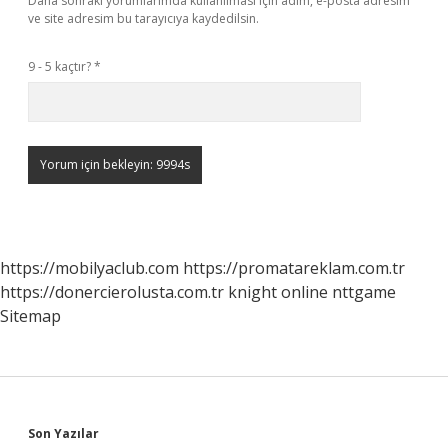
Daha sonraki yorumlarımda kullanılması için adım, e-posta adresim
ve site adresim bu tarayıcıya kaydedilsin.
9 - 5 kaçtır?
*
https://mobilyaclub.com
https://promatareklam.com.tr
https://donercierolusta.com.tr
knight online
nttgame
Sitemap
Sidebar
Son Yazılar