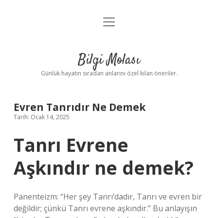
menüyü
Anasayfa
aç
Gizlilik Politikası
Bilgi Molası
Yasal Uyarı
Günlük hayatın sıradan anlarını özel kılan öneriler.
Hakkımızda
Evren Tanrıdır Ne Demek
Tarih: Ocak 14, 2025
Tanrı Evrene
Aşkındır ne demek?
Panenteizm: “Her şey Tanrı’dadır, Tanrı ve evren bir
değildir; çünkü Tanrı evrene aşkındır.” Bu anlayışın