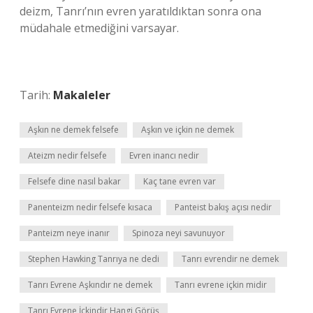
deizm, Tanrı’nın evren yaratıldıktan sonra ona
müdahale etmediğini varsayar.
Tarih:
Makaleler
Aşkın ne demek felsefe
Aşkın ve içkin ne demek
Ateizm nedir felsefe
Evren inancı nedir
Felsefe dine nasıl bakar
Kaç tane evren var
Panenteizm nedir felsefe kısaca
Panteist bakış açısı nedir
Panteizm neye inanır
Spinoza neyi savunuyor
Stephen Hawking Tanrıya ne dedi
Tanrı evrendir ne demek
Tanrı Evrene Aşkındır ne demek
Tanrı evrene içkin midir
Tanrı Evrene İçkindir Hangi Görüş