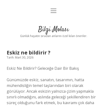
menüyü
Anasayfa
aç
Gizlilik Politikası
Bilgi Molası
Yasal Uyarı
Günlük hayatın sıradan anlarını özel kılan öneriler.
Hakkımızda
Eskiz ne bildirir ?
Tarih: Mart 30, 2026
Eskiz Ne Bildirir? Geleceğe Dair Bir Bakış
Günümüzde eskiz, sanatın, tasarımın, hatta
mühendisliğin temel taşlarından biri olarak
görülüyor. Ancak eskizin yalnızca çizim yapmakla
sınırlı olmadığını, aslında geleceği şekillendiren bir
süreç olduğunu fark etmek, bu kavramı çok daha