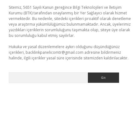
Sitemiz, 5651 Sayılı Kanun gereğince Bilgi Teknolojileri ve İletişim
Kurumu (BTK) tarafından onaylanmış bir Yer Sağlayıcı olarak hizmet
vermektedir. Bu nedenle, sitedeki içerikleri proaktif olarak denetleme
veya araştırma yükümlülüğümüz bulunmamaktadır. Ancak, üyelerimiz
yazdıkları içeriklerin sorumluluğunu taşımakta olup, siteye üye olarak
bu sorumluluğu kabul etmiş sayılırlar.
Hukuka ve yasal düzenlemelere aykırı olduğunu düşündüğünüz
içerikleri,
backlinkpanelicomtr@gmail.com
adresine bildirmeniz
halinde, ilgili içerikler yasal süre içerisinde sitemizden kaldırılacaktır.
Arama
exbet yeni giriş adresi
betexper.xyz