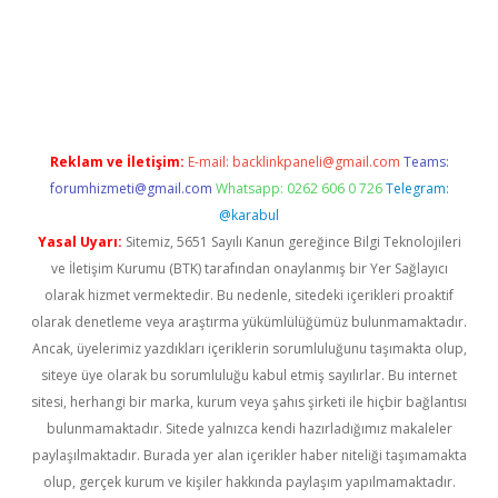
lexbet yeni giriş adresi
betexper.xyz
Reklam ve İletişim:
E-mail:
backlinkpaneli@gmail.com
Teams:
forumhizmeti@gmail.com
Whatsapp: 0262 606 0 726
Telegram:
@karabul
Yasal Uyarı:
Sitemiz, 5651 Sayılı Kanun gereğince Bilgi Teknolojileri
ve İletişim Kurumu (BTK) tarafından onaylanmış bir Yer Sağlayıcı
olarak hizmet vermektedir. Bu nedenle, sitedeki içerikleri proaktif
olarak denetleme veya araştırma yükümlülüğümüz bulunmamaktadır.
Ancak, üyelerimiz yazdıkları içeriklerin sorumluluğunu taşımakta olup,
siteye üye olarak bu sorumluluğu kabul etmiş sayılırlar. Bu internet
sitesi, herhangi bir marka, kurum veya şahıs şirketi ile hiçbir bağlantısı
bulunmamaktadır. Sitede yalnızca kendi hazırladığımız makaleler
paylaşılmaktadır. Burada yer alan içerikler haber niteliği taşımamakta
olup, gerçek kurum ve kişiler hakkında paylaşım yapılmamaktadır.