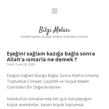
menüyü
Anasayfa
aç
Gizlilik Politikası
Bilgi Molası
Yasal Uyarı
Günlük hayatın sıradan anlarını özel kılan öneriler.
Hakkımızda
Eşeğini sağlam kazığa bağla sonra
Allah’a ısmarla ne demek ?
Tarih: Ocak 28, 2026
Eşeğini Sağlam Kazığa Bağla, Sonra Allah’a Ismarla:
Toplumsal Cinsiyet, Çeşitlilik ve Sosyal Adalet
Üzerinden Bir Değerlendirme
İstanbul’un sokaklarında her gün karşılaştığım
küçük anekdotlar, bazen büyük toplumsal