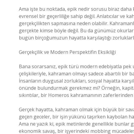
Ama işte bu noktada, epik nedir sorusu biraz daha 
evrensel bir geçerliliğe sahip değil. Anlatıcılar ve
gerçekçilikten sapmasına neden olabilir. Kahraman
gerçekte kimse böyle değil. Bu da günümüz okurları i
bugün birçoğumuzun hayatta karşılaştığı zorluklar
Gerçekçilik ve Modern Perspektifin Eksikliği
Bana sorarsanız, epik türü modern edebiyatla pek
çelişkileriyle, kahraman olmayı sadece abartılı bir
İnsanların duygusal zorlukları, sosyal hayatta karşı
önünde bulundurmak gerekmez mi? Örneğin, kapital
sıkıntılar, bir Homeros kahramanının zaferlerinden 
Gerçek hayatta, kahraman olmak için büyük bir sav
geçen geceler, bir işin yükünü taşırken kaybolan ha
Ama ne yazık ki, epik metinlerde genellikle bunlar gö
ekonomik savaş, bir işyerindeki mobbing mücadelesi 