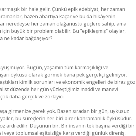
karmaşık bir hale gelir. Çünkü epik edebiyat, her zaman
 kahramanlar, bazen abartıya kaçar ve bu da hikâyenin
lar neredeyse her zaman olağanüstü güçlere sahip, ama
çin büyük bir problem olabilir. Bu “epikleşmiş” olaylar,
la ne kadar bağdaşıyor?
 uyuşmuyor. Bugün, yaşamın tüm karmaşıklığı ve
 başarı öyküsü olarak görmek bana pek gerçekçi gelmiyor.
laştıkları kimlik sorunları ve ekonomik engelleri de biraz göz
ist düzende her gün yüzleştiğimiz maddi ve manevi
çok daha gerçek ve zorlayıcı.
aşa girmenize gerek yok. Bazen sıradan bir gün, uykusuz
yaller, bu süreçlerin her biri birer kahramanlık öyküsüdür.
z ardı edilir. Düşünün bir, Bir insanın tek başına verdiği bir
veya toplumsal eşitsizliğe karşı verdiği günlük direniş,