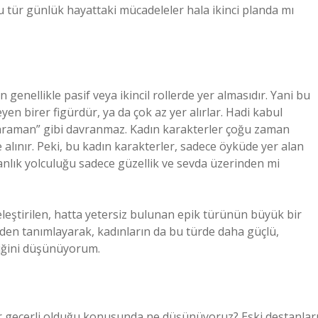
u tür günlük hayattaki mücadeleler hala ikinci planda mı
 genellikle pasif veya ikincil rollerde yer almasıdır. Yani bu
n birer figürdür, ya da çok az yer alırlar. Hadi kabul
 kahraman” gibi davranmaz. Kadın karakterler çoğu zaman
le alınır. Peki, bu kadın karakterler, sadece öyküde yer alan
anlık yolculuğu sadece güzellik ve sevda üzerinden mi
leştirilen, hatta yetersiz bulunan epik türünün büyük bir
niden tanımlayarak, kadınların da bu türde daha güçlü,
tiğini düşünüyorum.
r geçerli olduğu konusunda ne düşünüyoruz? Eski destanlar