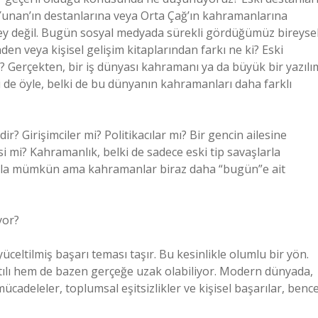
Yunan’ın destanlarına veya Orta Çağ’ın kahramanlarına
şey değil. Bugün sosyal medyada sürekli gördüğümüz bireyse
en veya kişisel gelişim kitaplarından farkı ne ki? Eski
? Gerçekten, bir iş dünyası kahramanı ya da büyük bir yazılı
lki de öyle, belki de bu dünyanın kahramanları daha farklı
 Girişimciler mi? Politikacılar mı? Bir gencin ailesine
 mi? Kahramanlık, belki de sadece eski tip savaşlarla
 hala mümkün ama kahramanlar biraz daha “bugün”e ait
yor?
celtilmiş başarı teması taşır. Bu kesinlikle olumlu bir yön.
ılı hem de bazen gerçeğe uzak olabiliyor. Modern dünyada,
adeleler, toplumsal eşitsizlikler ve kişisel başarılar, benc