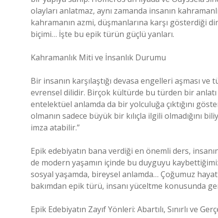
olayları anlatmaz, aynı zamanda insanın kahramanlık v
kahramanın azmi, düşmanlarına karşı gösterdiği dir
biçimi… İşte bu epik türün güçlü yanları.
Kahramanlık Miti ve İnsanlık Durumu
Bir insanın karşılaştığı devasa engelleri aşması ve
evrensel dilidir. Birçok kültürde bu türden bir anlat
entelektüel anlamda da bir yolculuğa çıktığını göst
olmanın sadece büyük bir kılıçla ilgili olmadığını bil
imza atabilir.”
Epik edebiyatın bana verdiği en önemli ders, insan
de modern yaşamın içinde bu duyguyu kaybettiğimizd
sosyal yaşamda, bireysel anlamda… Çoğumuz hayat
bakımdan epik türü, insanı yüceltme konusunda ge
Epik Edebiyatın Zayıf Yönleri: Abartılı, Sınırlı ve Ge