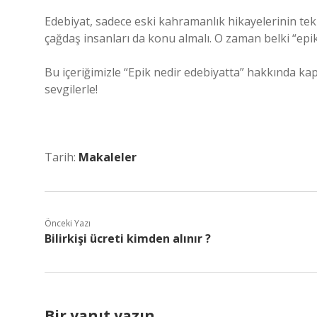
Edebiyat, sadece eski kahramanlık hikayelerinin te
çağdaş insanları da konu almalı. O zaman belki “epi
Bu içeriğimizle “Epik nedir edebiyatta” hakkında kap
sevgilerle!
Tarih:
Makaleler
Önceki Yazı
Bilirkişi ücreti kimden alınır ?
Bir yanıt yazın