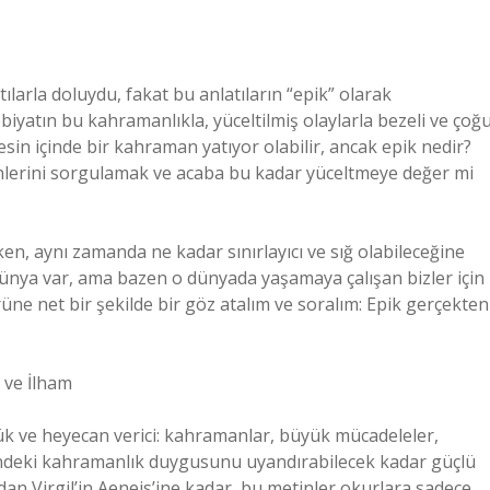
larla doluydu, fakat bu anlatıların “epik” olarak
iyatın bu kahramanlıkla, yüceltilmiş olaylarla bezeli ve çoğ
in içinde bir kahraman yatıyor olabilir, ancak epik nedir?
nlerini sorgulamak ve acaba bu kadar yüceltmeye değer mi
en, aynı zamanda ne kadar sınırlayıcı ve sığ olabileceğine
 dünya var, ama bazen o dünyada yaşamaya çalışan bizler için
rüne net bir şekilde bir göz atalım ve soralım: Epik gerçekten
 ve İlham
yük ve heyecan verici: kahramanlar, büyük mücadeleler,
içindeki kahramanlık duygusunu uyandırabilecek kadar güçlü
dan Virgil’in Aeneis’ine kadar, bu metinler okurlara sadece