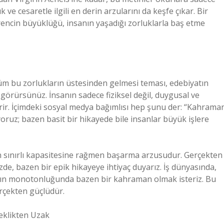
e cesaretle ilgili en derin arzularını da keşfe çıkar. Bir
encin büyüklüğü, insanın yaşadığı zorluklarla baş etme
 tüm bu zorlukların üstesinden gelmesi teması, edebiyatın
ı görürsünüz. İnsanın sadece fiziksel değil, duygusal ve
erir. İçimdeki sosyal medya bağımlısı hep şunu der: “Kahrama
iyoruz; bazen basit bir hikayede bile insanlar büyük işlere
ın sınırlı kapasitesine rağmen başarma arzusudur. Gerçekten
e, bazen bir epik hikayeye ihtiyaç duyarız. İş dünyasında,
ın monotonluğunda bazen bir kahraman olmak isteriz. Bu
rçekten güçlüdür.
rçeklikten Uzak