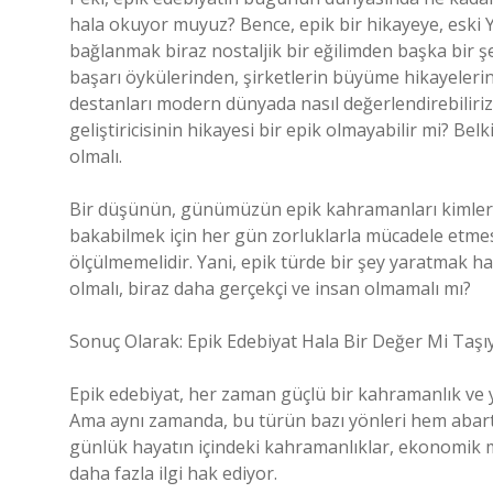
hala okuyor muyuz? Bence, epik bir hikayeye, eski 
bağlanmak biraz nostaljik bir eğilimden başka bir 
başarı öykülerinden, şirketlerin büyüme hikayelerind
destanları modern dünyada nasıl değerlendirebiliriz
geliştiricisinin hikayesi bir epik olmayabilir mi? Be
olmalı.
Bir düşünün, günümüzün epik kahramanları kimlerdir?
bakabilmek için her gün zorluklarla mücadele etmesi
ölçülmemelidir. Yani, epik türde bir şey yaratmak
olmalı, biraz daha gerçekçi ve insan olmamalı mı?
Sonuç Olarak: Epik Edebiyat Hala Bir Değer Mi Taşı
Epik edebiyat, her zaman güçlü bir kahramanlık ve yü
Ama aynı zamanda, bu türün bazı yönleri hem abart
günlük hayatın içindeki kahramanlıklar, ekonomik müc
daha fazla ilgi hak ediyor.