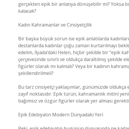
gerçekten epik bir anlatıya dönüşebilir mi? Yoksa b
kalacak?
Kadın Kahramanlar ve Cinsiyetçilik
Bir başka büyük sorun ise epik anlatılarda kadınların
destanlarda kadınlar çoğu zaman kurtarılmayı bekleye
edelim, İlyada’daki Helen, hiçbir şekilde bir “epik
çerçevesinde sınırlı ve oldukça daraltılmış şekilde e
figürler olarak mı kalmalı? Veya bir kadının kahram
şekillendirilmeli?
Bu tarz cinsiyetçi yaklaşımlar, günümüzde oldukça e
zayıf noktasıdır. Epik türün, kahramanlık mitini ye
bağımsız ve özgür figürler olarak yer alması gerek
Epik Edebiyatın Modern Dünyadaki Yeri
Peki, epik edebiyatın bugünün dünyasında ne kada