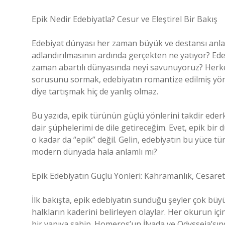
Epik Nedir Edebiyatla? Cesur ve Eleştirel Bir Bakış
Edebiyat dünyası her zaman büyük ve destansı anlatı
adlandırılmasının ardında gerçekten ne yatıyor? Edeb
zaman abartılı dünyasında neyi savunuyoruz? Herkes
sorusunu sormak, edebiyatın romantize edilmiş yö
diye tartışmak hiç de yanlış olmaz.
Bu yazıda, epik türünün güçlü yönlerini takdir ederk
dair şüphelerimi de dile getireceğim. Evet, epik bir
o kadar da “epik” değil. Gelin, edebiyatın bu yüce tü
modern dünyada hala anlamlı mı?
Epik Edebiyatın Güçlü Yönleri: Kahramanlık, Cesaret
İlk bakışta, epik edebiyatın sunduğu şeyler çok bü
halkların kaderini belirleyen olaylar. Her okurun 
bir yapıya sahip. Homeros’un İlyada ve Odysseia’sın