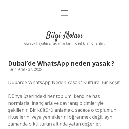
menüyü
Anasayfa
aç
Gizlilik Politikası
Bilgi Molası
Yasal Uyarı
Günlük hayatın sıradan anlarını özel kılan öneriler.
Hakkımızda
Dubai’de WhatsApp neden yasak ?
Tarih: Aralık 27, 2025
Dubai’de WhatsApp Neden Yasak? Kültürel Bir Keşif
Dünya üzerindeki her toplum, kendine has
normlarla, inançlarla ve davranış biçimleriyle
şekillenir. Bir kültürü anlamak, sadece o toplumun
ritüellerini veya yemeklerini öğrenmek değil, aynı
zamanda o kültürün altında yatan değerler,