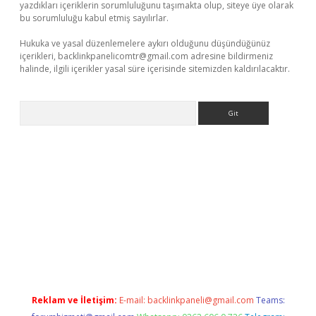
yazdıkları içeriklerin sorumluluğunu taşımakta olup, siteye üye olarak
bu sorumluluğu kabul etmiş sayılırlar.
Hukuka ve yasal düzenlemelere aykırı olduğunu düşündüğünüz
içerikleri,
backlinkpanelicomtr@gmail.com
adresine bildirmeniz
halinde, ilgili içerikler yasal süre içerisinde sitemizden kaldırılacaktır.
Arama
xbet yeni giriş adresi
betexper.xyz
Reklam ve İletişim:
E-mail:
backlinkpaneli@gmail.com
Teams: