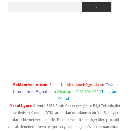
Arama
t yeni giriş adresi
betexper.xyz
Reklam ve İletişim:
E-mail:
backlinkpaneli@gmail.com
Teams:
forumhizmeti@gmail.com
Whatsapp: 0262 606 0 726
Telegram:
@karabul
Yasal Uyarı:
Sitemiz, 5651 Sayılı Kanun gereğince Bilgi Teknolojileri
ve İletişim Kurumu (BTK) tarafından onaylanmış bir Yer Sağlayıcı
olarak hizmet vermektedir. Bu nedenle, sitedeki içerikleri proaktif
olarak denetleme veya araştırma yükümlülüğümüz bulunmamaktadır.