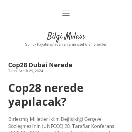
menüyü
Anasayfa
aç
Gizlilik Politikası
Bilgi Molası
Yasal Uyarı
Günlük hayatın sıradan anlarını özel kılan öneriler.
Hakkımızda
Cop28 Dubai Nerede
Tarih: Aralık 29, 2024
Cop28 nerede
yapılacak?
Birleşmiş Milletler İklim Değişikliği Çerçeve
Sözleşmesi’nin (UNFCCC) 28. Taraflar Konferansı