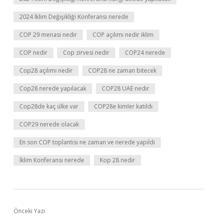
2024 İklim Değişikliği Konferansı nerede
COP 29 menasi nedir
COP açılımı nedir iklim
COP nedir
Cop zirvesi nedir
COP24 nerede
Cop28 açılımı nedir
COP28 ne zaman bitecek
Cop28 nerede yapılacak
COP28 UAE nedir
Cop28de kaç ülke var
COP28e kimler katıldı
COP29 nerede olacak
En son COP toplantısı ne zaman ve nerede yapıldı
İklim Konferansı nerede
Kop 28 nedir
Önceki Yazı