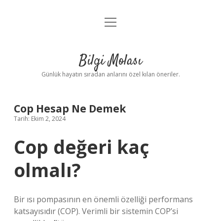
menüyü
Anasayfa
aç
Gizlilik Politikası
Bilgi Molası
Yasal Uyarı
Günlük hayatın sıradan anlarını özel kılan öneriler.
Hakkımızda
Cop Hesap Ne Demek
Tarih: Ekim 2, 2024
Cop değeri kaç
olmalı?
Bir ısı pompasının en önemli özelliği performans
katsayısıdır (COP). Verimli bir sistemin COP’si