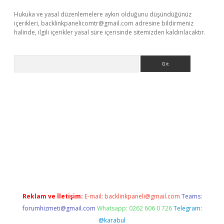
Hukuka ve yasal düzenlemelere aykırı olduğunu düşündüğünüz
içerikleri,
backlinkpanelicomtr@gmail.com
adresine bildirmeniz
halinde, ilgili içerikler yasal süre içerisinde sitemizden kaldırılacaktır.
Arama
iriş adresi
betexper.xyz
Reklam ve İletişim:
E-mail:
backlinkpaneli@gmail.com
Teams:
forumhizmeti@gmail.com
Whatsapp: 0262 606 0 726
Telegram:
@karabul