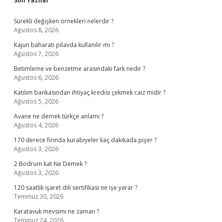
Sidebar
Son Yazılar
Sürekli değişken örnekleri nelerdir ?
Ağustos 8, 2026
Kajun baharatı pilavda kullanılır mı ?
Ağustos 7, 2026
Betimleme ve benzetme arasındaki fark nedir ?
Ağustos 6, 2026
Katılım bankasından ihtiyaç kredisi çekmek caiz midir ?
Ağustos 5, 2026
Avane ne demek türkçe anlamı ?
Ağustos 4, 2026
170 derece fırında kurabiyeler kaç dakikada pişer ?
Ağustos 3, 2026
2 Bodrum kat Ne Demek ?
Ağustos 3, 2026
120 saatlik işaret dili sertifikası ne işe yarar ?
Temmuz 30, 2026
Karatavuk mevsimi ne zaman ?
Temmuz 24, 2026