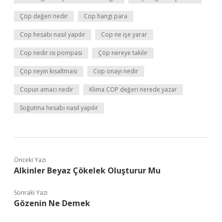
Çöp değeri nedir
Cop hangi para
Cop hesabı nasıl yapılır
Cop ne işe yarar
Cop nedir ısı pompası
Çöp nereye takılır
Çöp neyin kısaltması
Cop onayı nedir
Copun amacı nedir
Klima COP değeri nerede yazar
Soğutma hesabı nasıl yapılır
Önceki Yazı
Alkinler Beyaz Çökelek Oluşturur Mu
Sonraki Yazı
Gözenin Ne Demek