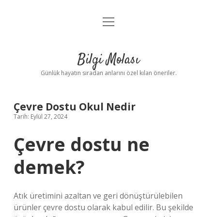
menüyü
Anasayfa
aç
Gizlilik Politikası
Bilgi Molası
Yasal Uyarı
Günlük hayatın sıradan anlarını özel kılan öneriler.
Hakkımızda
Çevre Dostu Okul Nedir
Tarih: Eylül 27, 2024
Çevre dostu ne
demek?
Atık üretimini azaltan ve geri dönüştürülebilen
ürünler çevre dostu olarak kabul edilir. Bu şekilde