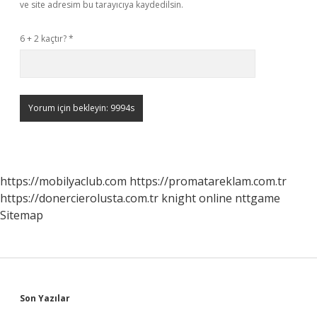
ve site adresim bu tarayıcıya kaydedilsin.
6 + 2 kaçtır?
*
https://mobilyaclub.com
https://promatareklam.com.tr
https://donercierolusta.com.tr
knight online
nttgame
Sitemap
Sidebar
Son Yazılar