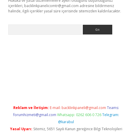
Hukuka ve yasal düzenlemelere aykırı olduğunu düşündüğünüz
içerikleri,
backlinkpanelicomtr@gmail.com
adresine bildirmeniz
halinde, ilgili içerikler yasal süre içerisinde sitemizden kaldırılacaktır.
Arama
i giriş adresi
betexper.xyz
Reklam ve İletişim:
E-mail:
backlinkpaneli@gmail.com
Teams:
forumhizmeti@gmail.com
Whatsapp: 0262 606 0 726
Telegram:
@karabul
Yasal Uyarı:
Sitemiz, 5651 Sayılı Kanun gereğince Bilgi Teknolojileri