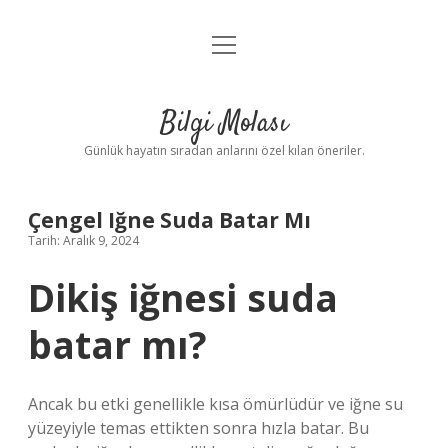
menüyü
Anasayfa
aç
Gizlilik Politikası
Bilgi Molası
Yasal Uyarı
Günlük hayatın sıradan anlarını özel kılan öneriler.
Hakkımızda
Çengel Iğne Suda Batar Mı
Tarih: Aralık 9, 2024
Dikiş iğnesi suda
batar mı?
Ancak bu etki genellikle kısa ömürlüdür ve iğne su
yüzeyiyle temas ettikten sonra hızla batar. Bu