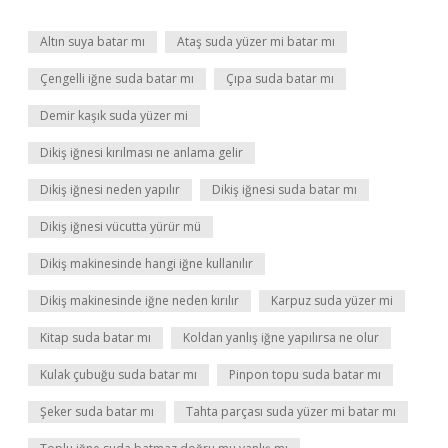
Altın suya batar mı
Ataş suda yüzer mi batar mı
Çengelli iğne suda batar mı
Çıpa suda batar mı
Demir kaşık suda yüzer mi
Dikiş iğnesi kırılması ne anlama gelir
Dikiş iğnesi neden yapılır
Dikiş iğnesi suda batar mı
Dikiş iğnesi vücutta yürür mü
Dikiş makinesinde hangi iğne kullanılır
Dikiş makinesinde iğne neden kırılır
Karpuz suda yüzer mi
Kitap suda batar mı
Koldan yanlış iğne yapılırsa ne olur
Kulak çubuğu suda batar mı
Pinpon topu suda batar mı
Şeker suda batar mı
Tahta parçası suda yüzer mi batar mı