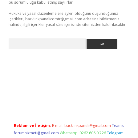
bu sorumluluğu kabul etmiş sayılırlar.
Hukuka ve yasal düzenlemelere aykırı olduğunu düşündüğünüz
içerikleri,
backlinkpanelicomtr@gmail.com
adresine bildirmeniz
halinde, ilgili içerikler yasal süre içerisinde sitemizden kaldırılacaktır.
Arama
bet yeni giriş adresi
betexper.xyz
Reklam ve İletişim:
E-mail:
backlinkpaneli@gmail.com
Teams:
forumhizmeti@gmail.com
Whatsapp: 0262 606 0 726
Telegram: