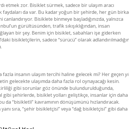
dı etmek zor. Bisiklet sürmek, sadece bir ulaşım aracı
k faydaları da var. Bu kadar yoğun bir şehirde, her gün birka
 canlandırıyor. Bisiklete binmeye başladığınızda, yalnızca
tanbul’un gürültüsünden, trafik sıkışıklığından, insan
ayan bir şey. Benim için bisiklet, sabahları işe giderken
daki bisikletçilerin, sadece “sürücü” olarak adlandırılmadığın
.
azla insanın ulaşım tercihi haline gelecek mi? Her geçen yıl
kletin gelecekte ulaşımda daha fazla rol oynayacağı kesin.
a kirliliği gibi sorunlar göz önünde bulundurulduğunda,
gibi şehirlerde, bisiklet yolları geliştikçe, insanlar için daha
bu da “bisikletli” kavramının dönüşümünü hızlandıracak.
yanı sıra, “şehir bisikletçisi” veya “dağ bisikletçisi” gibi daha