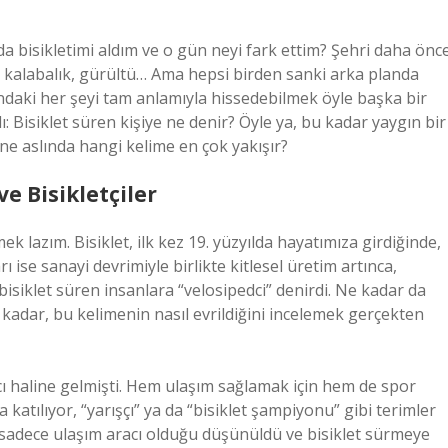
mda bisikletimi aldım ve o gün neyi fark ettim? Şehri daha önc
, kalabalık, gürültü… Ama hepsi birden sanki arka planda
fındaki her şeyi tam anlamıyla hissedebilmek öyle başka bir
: Bisiklet süren kişiye ne denir? Öyle ya, bu kadar yaygın bir
ne aslında hangi kelime en çok yakışır?
ve Bisikletçiler
 lazım. Bisiklet, ilk kez 19. yüzyılda hayatımıza girdiğinde,
ı ise sanayi devrimiyle birlikte kitlesel üretim artınca,
r bisiklet süren insanlara “velosipedci” denirdi. Ne kadar da
kadar, bu kelimenin nasıl evrildiğini incelemek gerçekten
racı haline gelmişti. Hem ulaşım sağlamak için hem de spor
a katılıyor, “yarışçı” ya da “bisiklet şampiyonu” gibi terimler
 sadece ulaşım aracı olduğu düşünüldü ve bisiklet sürmeye