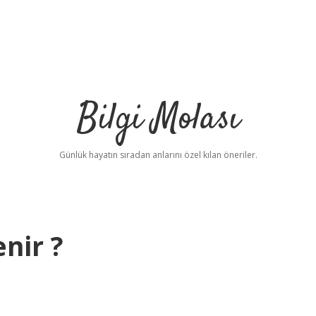
Bilgi Molası
Günlük hayatın sıradan anlarını özel kılan öneriler.
nir ?