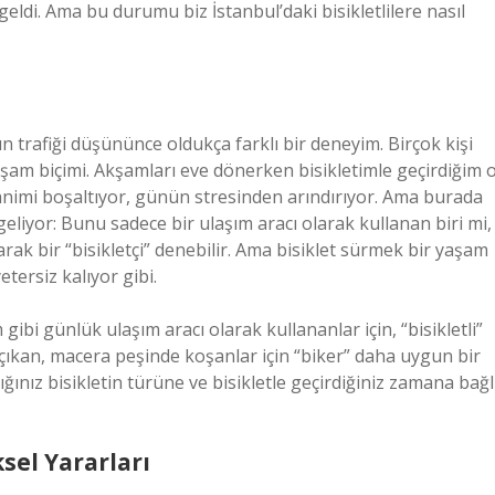
eldi. Ama bu durumu biz İstanbul’daki bisikletlilere nasıl
n trafiği düşününce oldukça farklı bir deneyim. Birçok kişi
yaşam biçimi. Akşamları eve dönerken bisikletimle geçirdiğim 
Zihnimi boşaltıyor, günün stresinden arındırıyor. Ama burada
geliyor: Bunu sadece bir ulaşım aracı olarak kullanan biri mi,
arak bir “bisikletçi” denebilir. Ama bisiklet sürmek bir yaşam
tersiz kalıyor gibi.
ibi günlük ulaşım aracı olarak kullananlar için, “bisikletli”
na çıkan, macera peşinde koşanlar için “biker” daha uygun bir
ğınız bisikletin türüne ve bisikletle geçirdiğiniz zamana bağl
ksel Yararları