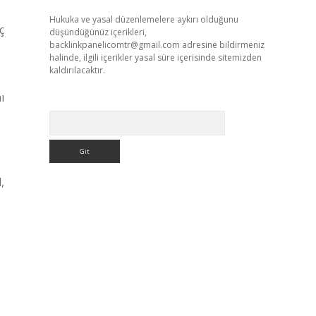
Hukuka ve yasal düzenlemelere aykırı olduğunu
ç
düşündüğünüz içerikleri,
backlinkpanelicomtr@gmail.com
adresine bildirmeniz
halinde, ilgili içerikler yasal süre içerisinde sitemizden
kaldırılacaktır.
ı
Arama
,