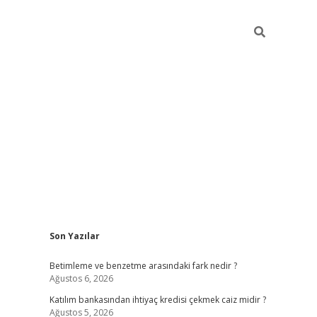
Sidebar
Son Yazılar
elexbet yeni giriş adresi
betexper.xyz
Betimleme ve benzetme arasındaki fark nedir ?
Ağustos 6, 2026
Katılım bankasından ihtiyaç kredisi çekmek caiz midir ?
Ağustos 5, 2026