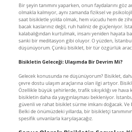
Bir şeyin tanımını yaparken, onun faydalarını göz ar
olmakla kalmıyor, aynı zamanda fiziksel ve psikoloji
saat bisikletle yolda olmak, hem vücudu hem de zihni
bacak kaslarınız değil, ruh haliniz de güçleniyor. İs
kalabalığından kurtulmak, insanı yeniden hayata bağl
sanki bir meditasyon gibi oluyor. O yüzden, İstanbul’
düşünüyorum. Çünkü bisiklet, bir tür özgürlük aracı
Bisikletin Geleceği: Ulaşımda Bir Devrim Mi?
Gelecek konusunda ne düşünüyorum? Bisiklet, daha f
çevre dostu ulaşım araçlarına olan ilgi artıyor. Bisi
Özellikle büyük şehirlerde, trafik sıkışıklığı ve hav
bisikletin daha da yaygınlaşması bekleniyor. İstanbul 
güvenli ve rahat bisiklet sürme imkanı doğacak. Ve 
Belki de önümüzdeki yıllarda, bir bisikletçi tanımının 
spesifik unvanlarla karşılaşacağız.