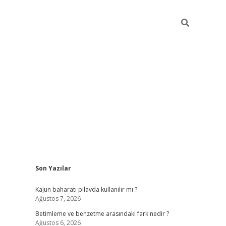
Sidebar
Son Yazılar
elexbet ye
Kajun baharatı pilavda kullanılır mı ?
Ağustos 7, 2026
Betimleme ve benzetme arasındaki fark nedir ?
Ağustos 6, 2026