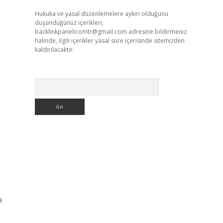
Hukuka ve yasal düzenlemelere aykırı olduğunu
düşündüğünüz içerikleri,
backlinkpanelicomtr@gmail.com
adresine bildirmeniz
halinde, ilgili içerikler yasal süre içerisinde sitemizden
kaldırılacaktır.
Arama
a