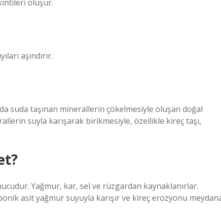
intileri oluşur.
ıları aşındırır.
nda suda taşınan minerallerin çökelmesiyle oluşan doğal
llerin suyla karışarak birikmesiyle, özellikle kireç taşı,
et?
onucudur. Yağmur, kar, sel ve rüzgardan kaynaklanırlar.
bonik asit yağmur suyuyla karışır ve kireç erozyonu meydan