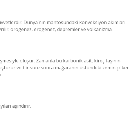
kuvvetlerdir. Dünya’nın mantosundaki konveksiyon akımları
ayrılır: orogenez, erogenez, depremler ve volkanizma.
eşmesiyle oluşur. Zamanla bu karbonik asit, kireç taşının
luşturur ve bir süre sonra mağaranın üstündeki zemin çöker.
r.
ıları aşındırır.