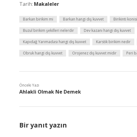
Tarih:
Makaleler
Barkan birikim mi
Barkan hangi dış kuvvet
Birikinti koni
Buzul birikim şekilleri nelerdir
Dev kazanı hangi dış kuvvet
Kapıdağ Yarımadası hangi dış kuvvet
Karstik birikim nedir
Obruk hangi dış kuvvet
Orojenez dış kuvvet midir
Peri b
Önceki Yazı
Ahlakli Olmak Ne Demek
Bir yanıt yazın