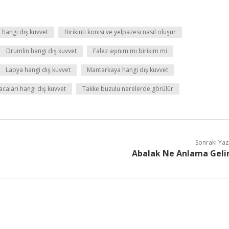
si hangi dış kuvvet
Birikinti konisi ve yelpazesi nasıl oluşur
Drumlin hangi dış kuvvet
Falez aşınım mı birikim mi
Lapya hangi dış kuvvet
Mantarkaya hangi dış kuvvet
acaları hangi dış kuvvet
Takke buzulu nerelerde görülür
Sonraki Yaz
Abalak Ne Anlama Geli