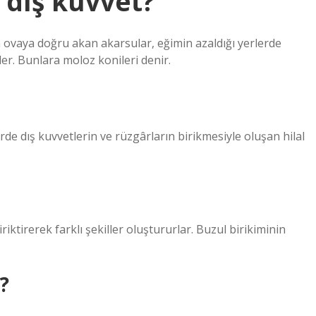
i dış kuvvet?
n ovaya doğru akan akarsular, eğimin azaldığı yerlerde
ler. Bunlara moloz konileri denir.
rde dış kuvvetlerin ve rüzgârların birikmesiyle oluşan hilal
riktirerek farklı şekiller oluştururlar. Buzul birikiminin
?