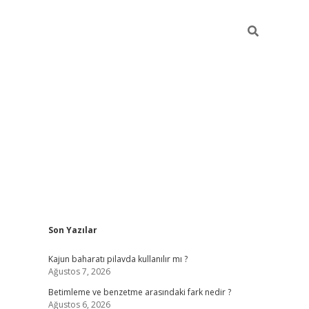
Sidebar
Son Yazılar
elexbet ye
Kajun baharatı pilavda kullanılır mı ?
Ağustos 7, 2026
Betimleme ve benzetme arasındaki fark nedir ?
Ağustos 6, 2026