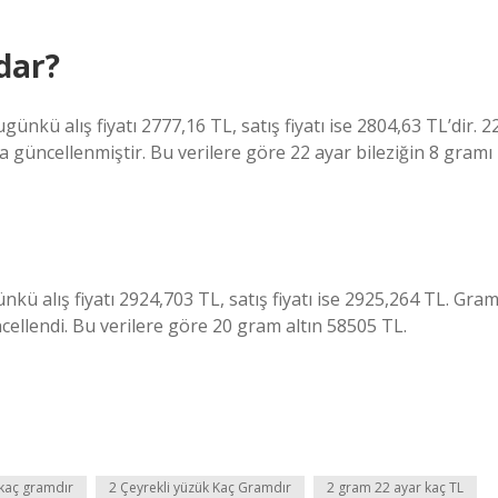
dar?
ünkü alış fiyatı 2777,16 TL, satış fiyatı ise 2804,63 TL’dir. 2
a güncellenmiştir. Bu verilere göre 22 ayar bileziğin 8 gramı
kü alış fiyatı 2924,703 TL, satış fiyatı ise 2925,264 TL. Gra
cellendi. Bu verilere göre 20 gram altın 58505 TL.
kaç gramdır
2 Çeyrekli yüzük Kaç Gramdır
2 gram 22 ayar kaç TL