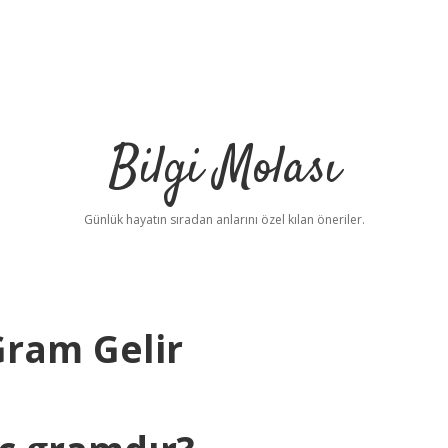
Bilgi Molası
Günlük hayatın sıradan anlarını özel kılan öneriler.
Gram Gelir