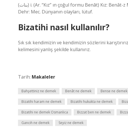
(ﺑﻨﺎﺕ) i. (Ar. “Kız” ın çoğul formu Benāt) Kız: Benât-z Maghrib ü Maştr sizin şebizdir (Abdülhak Hâmit). ѻ Benât-ı
Dehr: Mec. Dünyanın olayları, lütuf.
Bizatihi nasıl kullanılır?
Sık sık kendimizin ve kendimizin sözlerini karıştırı
kelimesini yanlış şekilde kullanırız.
Tarih:
Makaleler
Bahşettiniz ne demek
Benât ne demek
Bense ne demek
Bizatihi haram ne demek
Bizatihi hukukta ne demek
Biza
Bizatihi ne demek Osmanlıca
Bizzat ben ne demek
Bizz
Gancıh ne demek
Seyiz ne demek