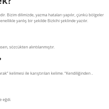
ek?
dir. Bizim dilimizde, yazma hataları yapılır, çünkü bölgeler
nellikle yanlış bir şekilde Bizkihi şeklinde yazılır.
şyan Sözlüğü. Arapça bi’ḏ ḏāt بالذات “Şahsen, sözcükten alıntılanmıştır.
?
ak” kelimesi ile karıştırılan kelime. “Kendiliğinden ..
e eğdi.