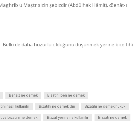
rız. Belki de daha huzurlu olduğunu düşünmek yerine bice tihî
Bensiz ne demek
Bizatihi ben ne demek
tihi nasıl kullanılır
Bizatihi ne demek din
Bizatihi ne demek hukuk
at ve bizatihi ne demek
Bizzat yerine ne kullanılır
Bizzati ne demek