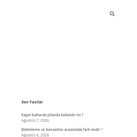
Sidebar
Son Yazılar
elexbet ye
Kajun baharatı pilavda kullanılır mı ?
Ağustos 7, 2026
Betimleme ve benzetme arasındaki fark nedir ?
Ağustos 6, 2026