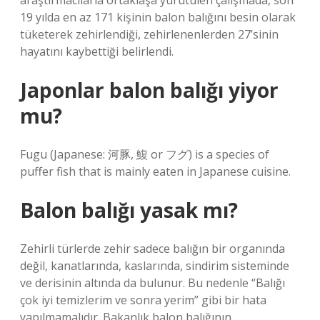
araştırmacılarla ortaklaşa yürütülen çalışmada, son
19 yılda en az 171 kişinin balon balığını besin olarak
tüketerek zehirlendiği, zehirlenenlerden 27’sinin
hayatını kaybettiği belirlendi.
Japonlar balon balığı yiyor
mu?
Fugu (Japanese: 河豚, 鰒 or フグ) is a species of
puffer fish that is mainly eaten in Japanese cuisine.
Balon balığı yasak mı?
Zehirli türlerde zehir sadece balığın bir organında
değil, kanatlarında, kaslarında, sindirim sisteminde
ve derisinin altında da bulunur. Bu nedenle “Balığı
çok iyi temizlerim ve sonra yerim” gibi bir hata
yapılmamalıdır. Bakanlık balon balığının