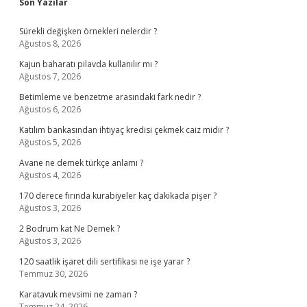
Sidebar
Son Yazılar
Sürekli değişken örnekleri nelerdir ?
Ağustos 8, 2026
Kajun baharatı pilavda kullanılır mı ?
Ağustos 7, 2026
Betimleme ve benzetme arasındaki fark nedir ?
Ağustos 6, 2026
Katılım bankasından ihtiyaç kredisi çekmek caiz midir ?
Ağustos 5, 2026
Avane ne demek türkçe anlamı ?
Ağustos 4, 2026
170 derece fırında kurabiyeler kaç dakikada pişer ?
Ağustos 3, 2026
2 Bodrum kat Ne Demek ?
Ağustos 3, 2026
120 saatlik işaret dili sertifikası ne işe yarar ?
Temmuz 30, 2026
Karatavuk mevsimi ne zaman ?
Temmuz 24, 2026