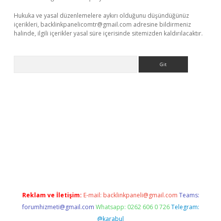
Hukuka ve yasal düzenlemelere aykırı olduğunu düşündüğünüz
içerikleri,
backlinkpanelicomtr@gmail.com
adresine bildirmeniz
halinde, ilgili içerikler yasal süre içerisinde sitemizden kaldırılacaktır.
Arama
xbet yeni giriş adresi
betexper.xyz
Reklam ve İletişim:
E-mail:
backlinkpaneli@gmail.com
Teams:
forumhizmeti@gmail.com
Whatsapp: 0262 606 0 726
Telegram:
@karabul