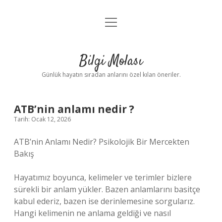
menüyü
Anasayfa
aç
Gizlilik Politikası
Bilgi Molası
Yasal Uyarı
Günlük hayatın sıradan anlarını özel kılan öneriler.
Hakkımızda
ATB’nin anlamı nedir ?
Tarih: Ocak 12, 2026
ATB’nin Anlamı Nedir? Psikolojik Bir Mercekten
Bakış
Hayatımız boyunca, kelimeler ve terimler bizlere
sürekli bir anlam yükler. Bazen anlamlarını basitçe
kabul ederiz, bazen ise derinlemesine sorgularız.
Hangi kelimenin ne anlama geldiği ve nasıl