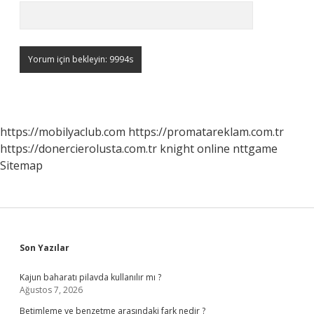
https://mobilyaclub.com
https://promatareklam.com.tr
https://donercierolusta.com.tr
knight online
nttgame
Sitemap
Sidebar
Son Yazılar
Kajun baharatı pilavda kullanılır mı ?
Ağustos 7, 2026
Betimleme ve benzetme arasındaki fark nedir ?