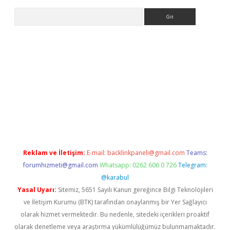
Arama
exbet yeni giriş adresi
betexper.xyz
Reklam ve İletişim:
E-mail:
backlinkpaneli@gmail.com
Teams:
forumhizmeti@gmail.com
Whatsapp: 0262 606 0 726
Telegram:
@karabul
Yasal Uyarı:
Sitemiz, 5651 Sayılı Kanun gereğince Bilgi Teknolojileri
ve İletişim Kurumu (BTK) tarafından onaylanmış bir Yer Sağlayıcı
olarak hizmet vermektedir. Bu nedenle, sitedeki içerikleri proaktif
olarak denetleme veya araştırma yükümlülüğümüz bulunmamaktadır.