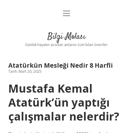
menüyü
Anasayfa
aç
Gizlilik Politikası
Bilgi Molası
Yasal Uyarı
Günlük hayatın sıradan anlarını özel kılan öneriler.
Hakkımızda
Atatürkün Mesleği Nedir 8 Harfli
Tarih: Mart 20, 2025
Mustafa Kemal
Atatürk’ün yaptığı
çalışmalar nelerdir?