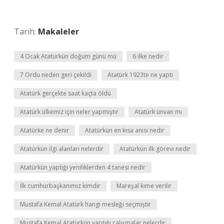
Tarih:
Makaleler
4 Ocak Atatürkün doğum günü mü
6 ilke nedir
7 Ordu neden geri çekildi
Atatürk 1923te ne yaptı
Atatürk gerçekte saat kaçta öldü
Atatürk ülkemiz için neler yapmıştır
Atatürk ünvan mı
Atatürke ne denir
Atatürkün en kısa anısı nedir
Atatürkün ilgi alanları nelerdir
Atatürkün ilk görevi nedir
Atatürkün yaptığı yeniliklerden 4 tanesi nedir
İlk cumhurbaşkanımız kimdir
Mareşal kime verilir
Mustafa Kemal Atatürk hangi mesleği seçmiştir
Mustafa Kemal Atatürkün yaptığı çalışmalar nelerdir