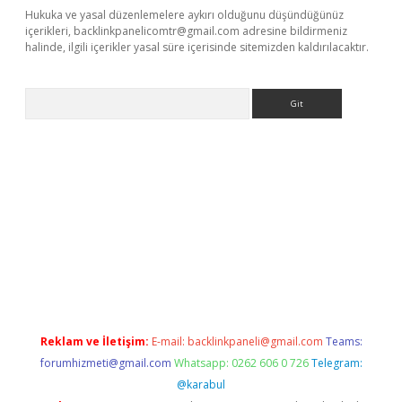
Hukuka ve yasal düzenlemelere aykırı olduğunu düşündüğünüz
içerikleri,
backlinkpanelicomtr@gmail.com
adresine bildirmeniz
halinde, ilgili içerikler yasal süre içerisinde sitemizden kaldırılacaktır.
Arama
xbet yeni giriş adresi
betexper.xyz
Reklam ve İletişim:
E-mail:
backlinkpaneli@gmail.com
Teams:
forumhizmeti@gmail.com
Whatsapp: 0262 606 0 726
Telegram:
@karabul