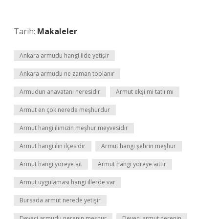
Tarih:
Makaleler
Ankara armudu hangi ilde yetişir
Ankara armudu ne zaman toplanır
Armudun anavatanı neresidir
Armut ekşi mi tatlı mı
Armut en çok nerede meşhurdur
Armut hangi ilimizin meşhur meyvesidir
Armut hangi ilin ilçesidir
Armut hangi şehrin meşhur
Armut hangi yöreye ait
Armut hangi yöreye aittir
Armut uygulaması hangi illerde var
Bursada armut nerede yetişir
Deveci armudu nerenin meşhur
Deveci armut nerenin