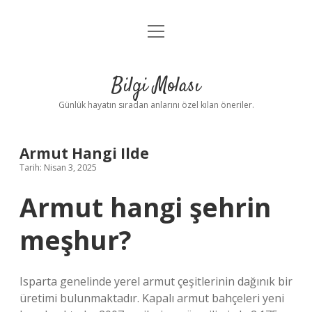
menüyü
Anasayfa
aç
Gizlilik Politikası
Bilgi Molası
Yasal Uyarı
Günlük hayatın sıradan anlarını özel kılan öneriler.
Hakkımızda
Armut Hangi Ilde
Tarih: Nisan 3, 2025
Armut hangi şehrin
meşhur?
Isparta genelinde yerel armut çeşitlerinin dağınık bir
üretimi bulunmaktadır. Kapalı armut bahçeleri yeni