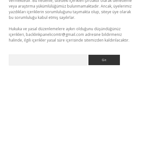
vermektedir. Bu nedenle, sitedeki içerikleri proaktif olarak denetleme
veya araştırma yükümlülüğümüz bulunmamaktadır. Ancak, üyelerimiz
yazdıkları içeriklerin sorumluluğunu taşımakta olup, siteye üye olarak
bu sorumluluğu kabul etmiş sayılırlar.
Hukuka ve yasal düzenlemelere aykırı olduğunu düşündüğünüz
içerikleri,
backlinkpanelicomtr@gmail.com
adresine bildirmeniz
halinde, ilgili içerikler yasal süre içerisinde sitemizden kaldırılacaktır.
Arama
t yeni giriş adresi
betexper.xyz