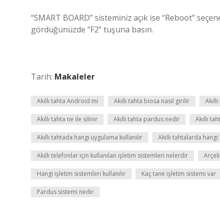
“SMART BOARD” sisteminiz açık ise “Reboot” seçene
gördüğünüzde “F2” tuşuna basın.
Tarih:
Makaleler
Akıllı tahta Android mi
Akıllı tahta biosa nasıl girilir
Akıll
Akıllı tahta ne ile silinir
Akıllı tahta pardus nedir
Akıllı ta
Akıllı tahtada hangi uygulama kullanılır
Akıllı tahtalarda hangi 
Akıllı telefonlar için kullanılan işletim sistemleri nelerdir
Arçeli
Hangi işletim sistemleri kullanılır
Kaç tane işletim sistemi var
Pardus sistemi nedir