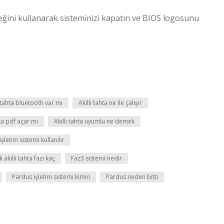
ğini kullanarak sisteminizi kapatın ve BIOS logosunu
ı tahta bluetooth var mı
Akıllı tahta ne ile çalışır
hta pdf açar mı
Akıllı tahta uyumlu ne demek
işletim sistemi kullanılır
k akıllı tahta fazı kaç
Faz3 sistemi nedir
Pardus işletim sistemi kimin
Pardus neden bitti