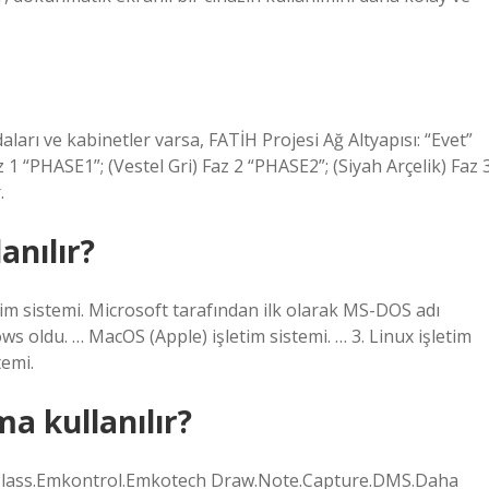
ları ve kabinetler varsa, FATİH Projesi Ağ Altyapısı: “Evet”
z 1 “PHASE1”; (Vestel Gri) Faz 2 “PHASE2”; (Siyah Arçelik) Faz 
.
anılır?
tim sistemi. Microsoft tarafından ilk olarak MS-DOS adı
s oldu. … MacOS (Apple) işletim sistemi. … 3. Linux işletim
temi.
a kullanılır?
e.Class.Emkontrol.Emkotech Draw.Note.Capture.DMS.Daha