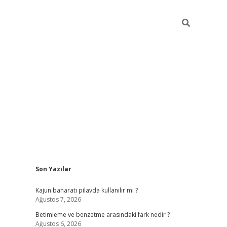
Sidebar
Son Yazılar
elexbet y
Kajun baharatı pilavda kullanılır mı ?
Ağustos 7, 2026
Betimleme ve benzetme arasındaki fark nedir ?
Ağustos 6, 2026