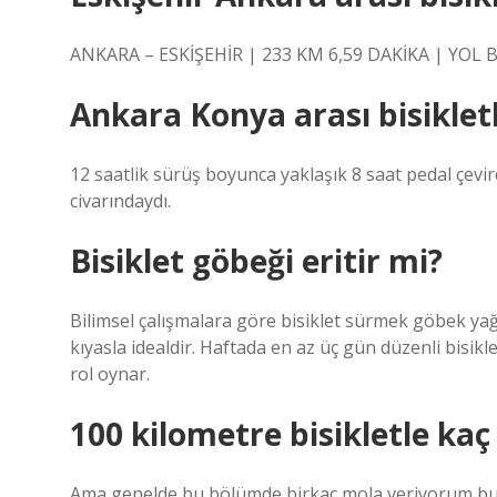
ANKARA – ESKİŞEHİR | 233 KM 6,59 DAKİKA | YOL B
Ankara Konya arası bisiklet
12 saatlik sürüş boyunca yaklaşık 8 saat pedal çevi
civarındaydı.
Bisiklet göbeği eritir mi?
Bilimsel çalışmalara göre bisiklet sürmek göbek yağı
kıyasla idealdir. Haftada en az üç gün düzenli bisi
rol oynar.
100 kilometre bisikletle kaç
Ama genelde bu bölümde birkaç mola veriyorum bu