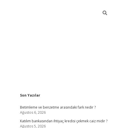
Sidebar
Son Yazılar
elexbet y
Betimleme ve benzetme arasındaki fark nedir ?
Ağustos 6, 2026
Katılım bankasından ihtiyaç kredisi çekmek caiz midir ?
Ağustos 5, 2026