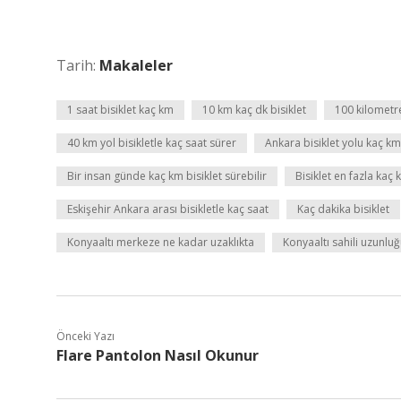
Tarih:
Makaleler
1 saat bisiklet kaç km
10 km kaç dk bisiklet
100 kilometre
40 km yol bisikletle kaç saat sürer
Ankara bisiklet yolu kaç km
Bir insan günde kaç km bisiklet sürebilir
Bisiklet en fazla kaç
Eskişehir Ankara arası bisikletle kaç saat
Kaç dakika bisiklet
Konyaaltı merkeze ne kadar uzaklıkta
Konyaaltı sahili uzunlu
Önceki Yazı
Flare Pantolon Nasıl Okunur