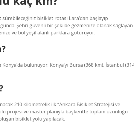
olu kaç km?
t sürebileceğiniz bisiklet rotası Lara’dan başlayıp
ğunda. Şehri güvenli bir şekilde gezmenize olanak sağlayan
enize ve bol yeşil alanlı parklara götürüyor.
m?
le Konya’da bulunuyor. Konya’yı Bursa (368 km), İstanbul (31
?
cak 210 kilometrelik ilk “Ankara Bisiklet Stratejisi ve
 yolu projesi ve master planıyla başkentte toplam uzunluğu
uşan bisiklet yolu yapılacak.