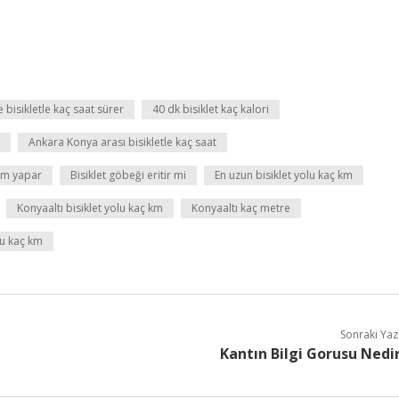
 bisikletle kaç saat sürer
40 dk bisiklet kaç kalori
Ankara Konya arası bisikletle kaç saat
 km yapar
Bisiklet göbeği eritir mi
En uzun bisiklet yolu kaç km
Konyaaltı bisiklet yolu kaç km
Konyaaltı kaç metre
ğu kaç km
Sonraki Yaz
Kantın Bilgi Gorusu Nedi