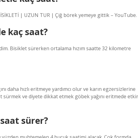
İSİKLETİ | UZUN TUR | Çiğ börek yemeye gittik – YouTube.
le kaç saat?
rdim. Bisiklet sürerken ortalama hızım saatte 32 kilometre
nı daha hızlı eritmeye yardımcı olur ve karın egzersizlerine
klet sürmek ve diyete dikkat etmek göbek yağını eritmede etki
 saat sürer?
 yüzden muhtemelen 4 buçuk saatimi alacak. Çok formda