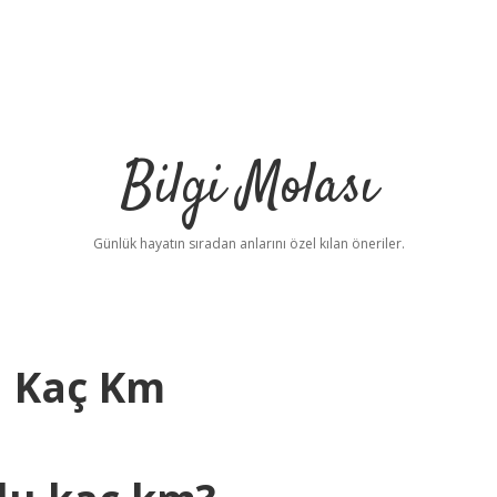
Bilgi Molası
Günlük hayatın sıradan anlarını özel kılan öneriler.
u Kaç Km