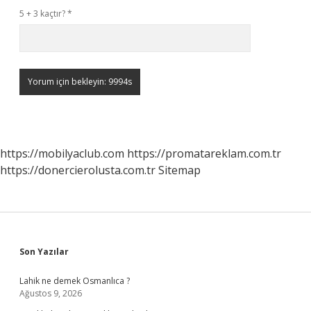
5 + 3 kaçtır?
*
https://mobilyaclub.com
https://promatareklam.com.tr
https://donercierolusta.com.tr
Sitemap
Sidebar
Son Yazılar
Lahik ne demek Osmanlıca ?
Ağustos 9, 2026