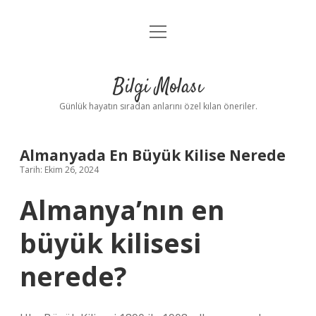
menüyü
Anasayfa
aç
Gizlilik Politikası
Bilgi Molası
Yasal Uyarı
Günlük hayatın sıradan anlarını özel kılan öneriler.
Hakkımızda
Almanyada En Büyük Kilise Nerede
Tarih: Ekim 26, 2024
Almanya’nın en
büyük kilisesi
nerede?