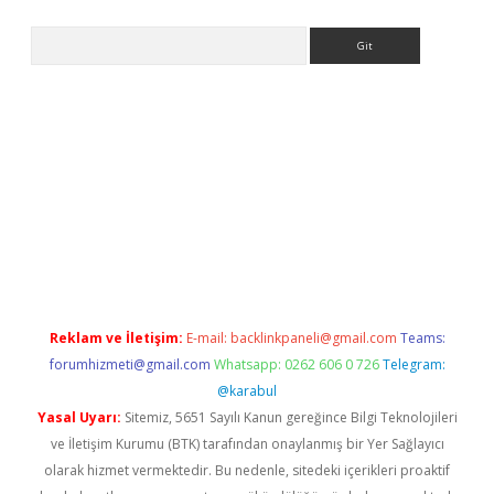
Arama
 yeni giriş adresi
betexper.xyz
Reklam ve İletişim:
E-mail:
backlinkpaneli@gmail.com
Teams:
forumhizmeti@gmail.com
Whatsapp: 0262 606 0 726
Telegram:
@karabul
Yasal Uyarı:
Sitemiz, 5651 Sayılı Kanun gereğince Bilgi Teknolojileri
ve İletişim Kurumu (BTK) tarafından onaylanmış bir Yer Sağlayıcı
olarak hizmet vermektedir. Bu nedenle, sitedeki içerikleri proaktif