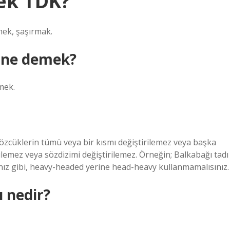
ek TDK?
mek, şaşırmak.
k ne demek?
mek.
Sözcüklerin tümü veya bir kısmı değiştirilemez veya başka
rilemez veya sözdizimi değiştirilemez. Örneğin; Balkabağı tadı
ız gibi, heavy-headed yerine head-heavy kullanmamalısınız.
 nedir?