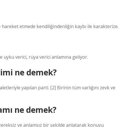
 hareket etmede kendiliğindenliğin kaybı ile karakterize.
 uyku verici, rüya verici anlamına geliyor.
eyimi ne demek?
etleriyle yapılan parti. [2] Birinin tüm varlığını zevk ve
amı ne demek?
gereksiz ve anlamsız bir şekilde anlatarak konuyu