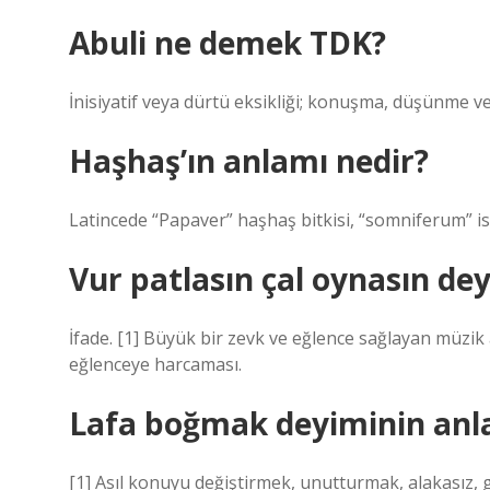
Abuli ne demek TDK?
İnisiyatif veya dürtü eksikliği; konuşma, düşünme ve
Haşhaş’ın anlamı nedir?
Latincede “Papaver” haşhaş bitkisi, “somniferum” ise
Vur patlasın çal oynasın d
İfade. [1] Büyük bir zevk ve eğlence sağlayan müzik al
eğlenceye harcaması.
Lafa boğmak deyiminin anl
[1] Asıl konuyu değiştirmek, unutturmak, alakasız, 