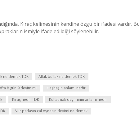
ında, Kıraç kelimesinin kendine özgü bir ifadesi vardır. B
rakların ismiyle ifade edildiği söylenebilir.
ak ne demek TDK
Allak bullak ne demek TDK
fta 8 gün 9 deyim mi
Haşhaşın anlamı nedir
ek
Kıraç nedir TDK
Kül atmak deyiminin anlamı nedir
TDK
Vur patlasın çal oynasın deyimi ne demek