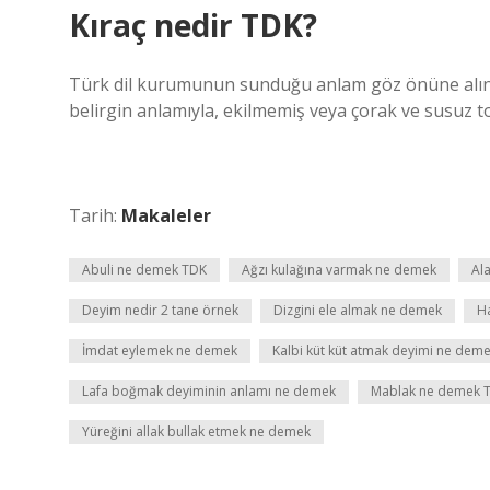
Kıraç nedir TDK?
Türk dil kurumunun sunduğu anlam göz önüne alındığ
belirgin anlamıyla, ekilmemiş veya çorak ve susuz top
Tarih:
Makaleler
Abuli ne demek TDK
Ağzı kulağına varmak ne demek
Al
Deyim nedir 2 tane örnek
Dizgini ele almak ne demek
Ha
İmdat eylemek ne demek
Kalbi küt küt atmak deyimi ne dem
Lafa boğmak deyiminin anlamı ne demek
Mablak ne demek 
Yüreğini allak bullak etmek ne demek