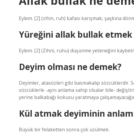
Allak bullak ne dem
Eylem. [2] (zihin, ruh) kafası karışmak, şaşkına dön
Yüreğini allak bullak etme
Eylem. [2] (Zihni, ruhu) düşünme yeteneğini kaybet
Deyim olması ne demek?
Deyimler, atasözleri gibi basmakalıp sözcüklerdir. 
sözcüklerle -aynı anlama sahip olsalar bile- değişti
yerine balkabağı kokusu yaratmaya çalışamayacağın
Kül atmak deyiminin anlamı
Büyük bir felaketten sonra çok üzülmek.