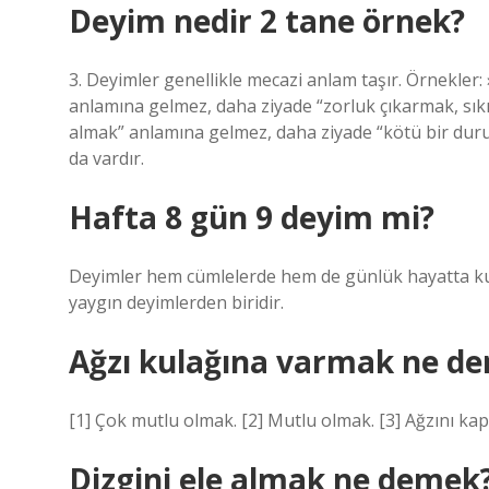
Deyim nedir 2 tane örnek?
3. Deyimler genellikle mecazi anlam taşır. Örnekler:
anlamına gelmez, daha ziyade “zorluk çıkarmak, sıkı
almak” anlamına gelmez, daha ziyade “kötü bir duru
da vardır.
Hafta 8 gün 9 deyim mi?
Deyimler hem cümlelerde hem de günlük hayatta kull
yaygın deyimlerden biridir.
Ağzı kulağına varmak ne d
[1] Çok mutlu olmak. [2] Mutlu olmak. [3] Ağzını 
Dizgini ele almak ne demek