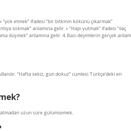
 » “yok etmek” ifadesi “bir bitkinin kökünü çıkarmak”
ntıya sokmak” anlamına gelir. » “Hapı yutmak” ifadesi “ilaç
ma düşmek” anlamına gelir. 4. Bazı deyimlerin gerçek anlam
anılır. “Hafta sekiz, gün dokuz” cümlesi Türkçe’deki en
emek?
kapatmadan uzun süre gülümsemek.
?