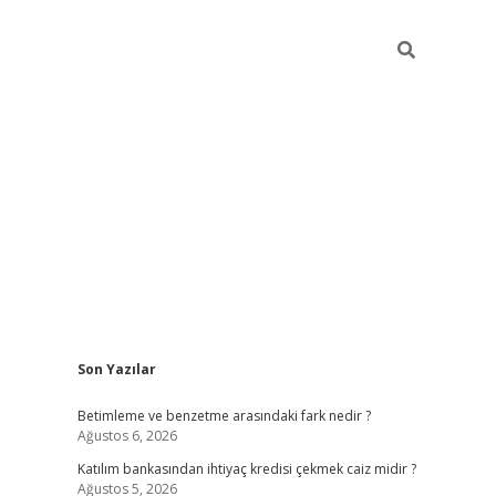
Sidebar
Son Yazılar
elexbet y
Betimleme ve benzetme arasındaki fark nedir ?
Ağustos 6, 2026
Katılım bankasından ihtiyaç kredisi çekmek caiz midir ?
Ağustos 5, 2026