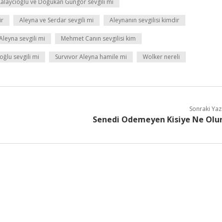
alaycıoğlu ve Doğukan Güngör sevgili mi
ir
Aleyna ve Serdar sevgili mi
Aleynanın sevgilisi kimdir
leyna sevgili mi
Mehmet Canın sevgilisi kim
oğlu sevgili mi
Survıvor Aleyna hamile mi
Wolker nereli
Sonraki Yaz
Senedi Odemeyen Kisiye Ne Olu