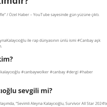
kimdir?
affle” / Özel Haber – YouTube sayesinde gün yüzüne çıktı.
naKalaycıoğlu ile rap dünyasının ünlü ismi #Canbay aşk
m.
 kim?
ynakalaycıoğlu #canbaywolker #canbay #dergi #haber
ıoğlu sevgili mi?
laşımda, “Sevimli Aleyna Kalaycıoğlu, Survivor All Star 2024’t