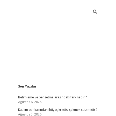
Sidebar
Son Yazılar
elexbet yeni giriş adresi
betexp
Betimleme ve benzetme arasındaki fark nedir ?
Ağustos 6, 2026
Katılım bankasından ihtiyaç kredisi çekmek caiz midir ?
Ağustos 5, 2026