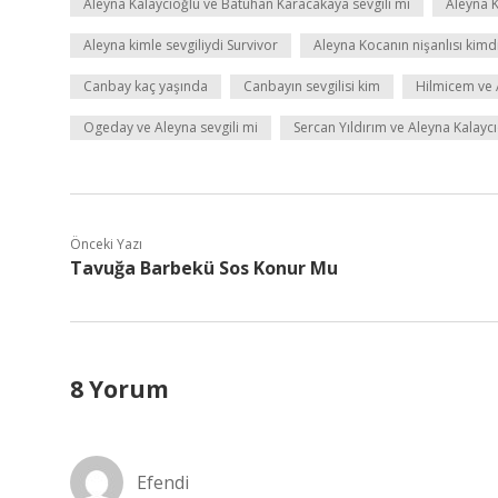
Aleyna Kalaycıoğlu ve Batuhan Karacakaya sevgili mi
Aleyna K
Aleyna kimle sevgiliydi Survivor
Aleyna Kocanın nişanlısı kimd
Canbay kaç yaşında
Canbayın sevgilisi kim
Hilmicem ve A
Ogeday ve Aleyna sevgili mi
Sercan Yıldırım ve Aleyna Kalaycı
Önceki Yazı
Tavuğa Barbekü Sos Konur Mu
8 Yorum
Efendi