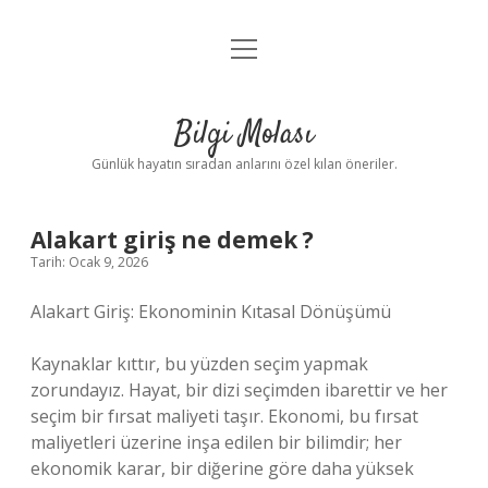
menüyü
Anasayfa
aç
Gizlilik Politikası
Bilgi Molası
Yasal Uyarı
Günlük hayatın sıradan anlarını özel kılan öneriler.
Hakkımızda
Alakart giriş ne demek ?
Tarih: Ocak 9, 2026
Alakart Giriş: Ekonominin Kıtasal Dönüşümü
Kaynaklar kıttır, bu yüzden seçim yapmak
zorundayız. Hayat, bir dizi seçimden ibarettir ve her
seçim bir fırsat maliyeti taşır. Ekonomi, bu fırsat
maliyetleri üzerine inşa edilen bir bilimdir; her
ekonomik karar, bir diğerine göre daha yüksek