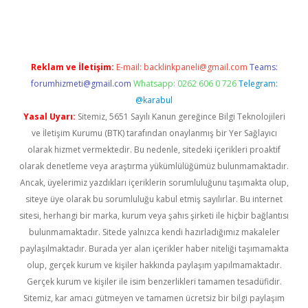
xbet yeni giriş adresi
betexper.xyz
Reklam ve İletişim:
E-mail:
backlinkpaneli@gmail.com
Teams:
forumhizmeti@gmail.com
Whatsapp: 0262 606 0 726
Telegram:
@karabul
Yasal Uyarı:
Sitemiz, 5651 Sayılı Kanun gereğince Bilgi Teknolojileri
ve İletişim Kurumu (BTK) tarafından onaylanmış bir Yer Sağlayıcı
olarak hizmet vermektedir. Bu nedenle, sitedeki içerikleri proaktif
olarak denetleme veya araştırma yükümlülüğümüz bulunmamaktadır.
Ancak, üyelerimiz yazdıkları içeriklerin sorumluluğunu taşımakta olup,
siteye üye olarak bu sorumluluğu kabul etmiş sayılırlar. Bu internet
sitesi, herhangi bir marka, kurum veya şahıs şirketi ile hiçbir bağlantısı
bulunmamaktadır. Sitede yalnızca kendi hazırladığımız makaleler
paylaşılmaktadır. Burada yer alan içerikler haber niteliği taşımamakta
olup, gerçek kurum ve kişiler hakkında paylaşım yapılmamaktadır.
Gerçek kurum ve kişiler ile isim benzerlikleri tamamen tesadüfidir.
Sitemiz, kar amacı gütmeyen ve tamamen ücretsiz bir bilgi paylaşım