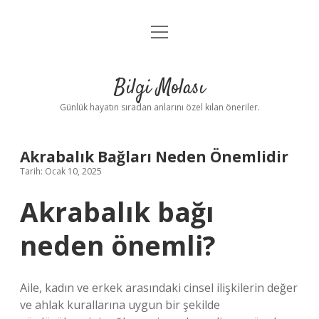
menüyü
Anasayfa
aç
Gizlilik Politikası
Bilgi Molası
Yasal Uyarı
Günlük hayatın sıradan anlarını özel kılan öneriler.
Hakkımızda
Akrabalık Bağları Neden Önemlidir
Tarih: Ocak 10, 2025
Akrabalık bağı
neden önemli?
Aile, kadın ve erkek arasındaki cinsel ilişkilerin değer
ve ahlak kurallarına uygun bir şekilde