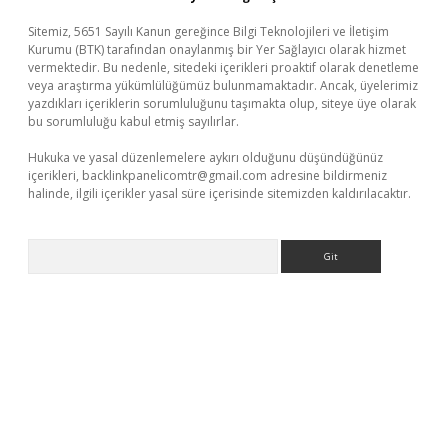
Sitemiz, 5651 Sayılı Kanun gereğince Bilgi Teknolojileri ve İletişim
Kurumu (BTK) tarafından onaylanmış bir Yer Sağlayıcı olarak hizmet
vermektedir. Bu nedenle, sitedeki içerikleri proaktif olarak denetleme
veya araştırma yükümlülüğümüz bulunmamaktadır. Ancak, üyelerimiz
yazdıkları içeriklerin sorumluluğunu taşımakta olup, siteye üye olarak
bu sorumluluğu kabul etmiş sayılırlar.
Hukuka ve yasal düzenlemelere aykırı olduğunu düşündüğünüz
içerikleri,
backlinkpanelicomtr@gmail.com
adresine bildirmeniz
halinde, ilgili içerikler yasal süre içerisinde sitemizden kaldırılacaktır.
Arama
yeni giriş adresi
betexper.xyz