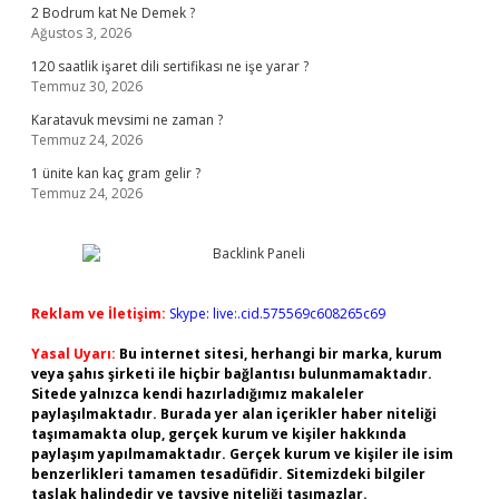
2 Bodrum kat Ne Demek ?
Ağustos 3, 2026
120 saatlik işaret dili sertifikası ne işe yarar ?
Temmuz 30, 2026
Karatavuk mevsimi ne zaman ?
Temmuz 24, 2026
1 ünite kan kaç gram gelir ?
Temmuz 24, 2026
Reklam ve İletişim:
Skype: live:.cid.575569c608265c69
Yasal Uyarı:
Bu internet sitesi, herhangi bir marka, kurum
veya şahıs şirketi ile hiçbir bağlantısı bulunmamaktadır.
Sitede yalnızca kendi hazırladığımız makaleler
paylaşılmaktadır. Burada yer alan içerikler haber niteliği
taşımamakta olup, gerçek kurum ve kişiler hakkında
paylaşım yapılmamaktadır. Gerçek kurum ve kişiler ile isim
benzerlikleri tamamen tesadüfidir. Sitemizdeki bilgiler
taslak halindedir ve tavsiye niteliği taşımazlar.