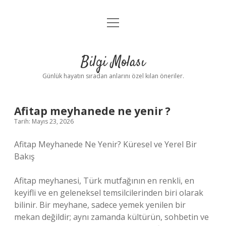
menüyü
Anasayfa
aç
Gizlilik Politikası
Bilgi Molası
Yasal Uyarı
Günlük hayatın sıradan anlarını özel kılan öneriler.
Hakkımızda
Afitap meyhanede ne yenir ?
Tarih: Mayıs 23, 2026
Afitap Meyhanede Ne Yenir? Küresel ve Yerel Bir
Bakış
Afitap meyhanesi, Türk mutfağının en renkli, en
keyifli ve en geleneksel temsilcilerinden biri olarak
bilinir. Bir meyhane, sadece yemek yenilen bir
mekan değildir; aynı zamanda kültürün, sohbetin ve