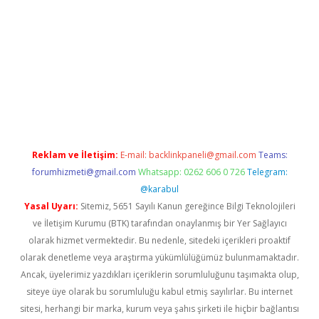
exbet yeni giriş adresi
betexper.xyz
Reklam ve İletişim:
E-mail:
backlinkpaneli@gmail.com
Teams:
forumhizmeti@gmail.com
Whatsapp: 0262 606 0 726
Telegram:
@karabul
Yasal Uyarı:
Sitemiz, 5651 Sayılı Kanun gereğince Bilgi Teknolojileri
ve İletişim Kurumu (BTK) tarafından onaylanmış bir Yer Sağlayıcı
olarak hizmet vermektedir. Bu nedenle, sitedeki içerikleri proaktif
olarak denetleme veya araştırma yükümlülüğümüz bulunmamaktadır.
Ancak, üyelerimiz yazdıkları içeriklerin sorumluluğunu taşımakta olup,
siteye üye olarak bu sorumluluğu kabul etmiş sayılırlar. Bu internet
sitesi, herhangi bir marka, kurum veya şahıs şirketi ile hiçbir bağlantısı