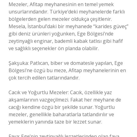
Mezeler, Afitap meyhanesinin en temel yemek
unsurlarındandır. Türkiye’deki meyhanelerde farklı
bölgelerden gelen mezeler oldukça çeşitlenir.
Mesela, İstanbul’daki bir meyhanede “karides güveç”
gibi deniz ürünleri yoğunken, Ege Bölgesi’nde
zeytinyağlı enginar, bademli kabak tatlısı gibi hafif
ve sağlıklı seçenekler ön planda olabilir.
Şakşuka: Patlıcan, biber ve domatesle yapılan, Ege
Bölgesi’ne özgü bu meze, Afitap meyhanelerinin en
çok tercih edilen tatlarındandır.
Cacık ve Yoğurtlu Mezeler: Cacık, özellikle yaz
akşamlarının vazgeçilmezi. Fakat her meyhane de
cacığı kendine özgü bir şekilde sunar. Yoğurtlu
mezeler, genellikle baharatlarla tatlandırılır ve
yemeklerin yanında taze bir lezzet sunar.
Fava: Ege’nin zeytinyağlı lezzetlerinden olan fava,