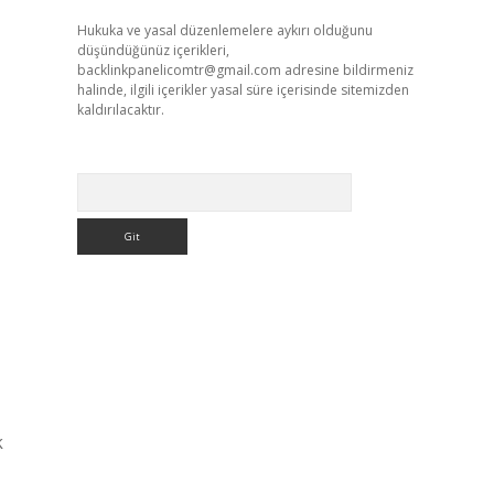
Hukuka ve yasal düzenlemelere aykırı olduğunu
düşündüğünüz içerikleri,
backlinkpanelicomtr@gmail.com
adresine bildirmeniz
halinde, ilgili içerikler yasal süre içerisinde sitemizden
kaldırılacaktır.
Arama
k