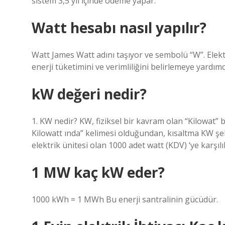
sistem 3,5 yıl içinde ödeme yapar.
Watt hesabı nasıl yapılır?
Watt James Watt adını taşıyor ve sembolü “W”. Elektr
enerji tüketimini ve verimliliğini belirlemeye yardımcı
kW değeri nedir?
1. KW nedir? KW, fiziksel bir kavram olan “Kilowat” bi
Kilowatt ında” kelimesi olduğundan, kısaltma KW şekl
elektrik ünitesi olan 1000 adet watt (KDV) ‘ye karşılık
1 MW kaç kW eder?
1000 kWh = 1 MWh Bu enerji santralinin gücüdür.