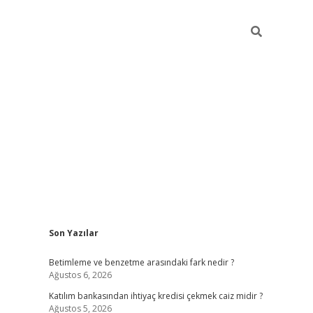
Sidebar
Son Yazılar
elexbet ye
Betimleme ve benzetme arasındaki fark nedir ?
Ağustos 6, 2026
Katılım bankasından ihtiyaç kredisi çekmek caiz midir ?
Ağustos 5, 2026