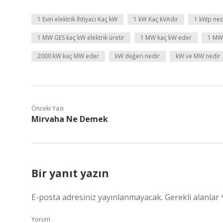
1 Evin elektrik İhtiyacı Kaç kW
1 kW Kaç kVAdır
1 kWp ned
1 MW GES kaç kW elektrik üretir
1 MW kaç kW eder
1 MW
2000 kW kaç MW eder
kW değeri nedir
kW ve MW nedir
Önceki Yazı
Mirvaha Ne Demek
Bir yanıt yazın
E-posta adresiniz yayınlanmayacak.
Gerekli alanlar
Yorum