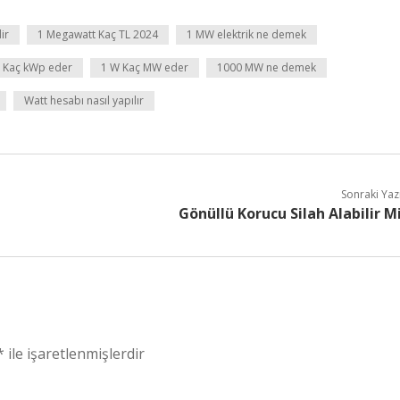
ir
1 Megawatt Kaç TL 2024
1 MW elektrik ne demek
 Kaç kWp eder
1 W Kaç MW eder
1000 MW ne demek
Watt hesabı nasıl yapılır
Sonraki Yaz
Gönüllü Korucu Silah Alabilir M
*
ile işaretlenmişlerdir