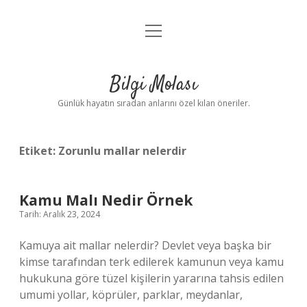
menüyü
Anasayfa
aç
Gizlilik Politikası
Bilgi Molası
Yasal Uyarı
Günlük hayatın sıradan anlarını özel kılan öneriler.
Hakkımızda
Etiket:
Zorunlu mallar nelerdir
Kamu Malı Nedir Örnek
Tarih: Aralık 23, 2024
Kamuya ait mallar nelerdir? Devlet veya başka bir
kimse tarafından terk edilerek kamunun veya kamu
hukukuna göre tüzel kişilerin yararına tahsis edilen
umumi yollar, köprüler, parklar, meydanlar,