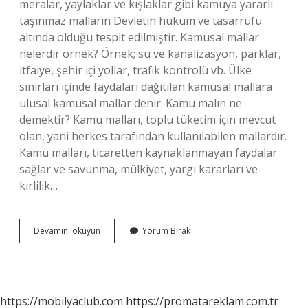
meralar, yaylaklar ve kışlaklar gibi kamuya yararlı
taşınmaz malların Devletin hüküm ve tasarrufu
altında olduğu tespit edilmiştir. Kamusal mallar
nelerdir örnek? Örnek; su ve kanalizasyon, parklar,
itfaiye, şehir içi yollar, trafik kontrolü vb. Ülke
sınırları içinde faydaları dağıtılan kamusal mallara
ulusal kamusal mallar denir. Kamu malın ne
demektir? Kamu malları, toplu tüketim için mevcut
olan, yani herkes tarafından kullanılabilen mallardır.
Kamu malları, ticaretten kaynaklanmayan faydalar
sağlar ve savunma, mülkiyet, yargı kararları ve
kirlilik…
Kamu
Devamını okuyun
Yorum Bırak
Malı
Nedir
Örnek
https://mobilyaclub.com
https://promatareklam.com.tr