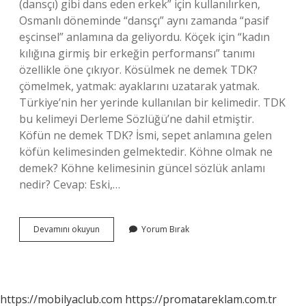
(dansçı) gibi dans eden erkek” için kullanılırken,
Osmanlı döneminde “dansçı” aynı zamanda “pasif
eşcinsel” anlamına da geliyordu. Köçek için “kadın
kılığına girmiş bir erkeğin performansı” tanımı
özellikle öne çıkıyor. Kösülmek ne demek TDK?
çömelmek, yatmak: ayaklarını uzatarak yatmak.
Türkiye’nin her yerinde kullanılan bir kelimedir. TDK
bu kelimeyi Derleme Sözlüğü’ne dahil etmiştir.
Köfün ne demek TDK? İsmi, sepet anlamına gelen
köfün kelimesinden gelmektedir. Köhne olmak ne
demek? Köhne kelimesinin güncel sözlük anlamı
nedir? Cevap: Eski,…
Kösmek
Devamını okuyun
Yorum Bırak
Ne
Demek
Tdk
https://mobilyaclub.com
https://promatareklam.com.tr