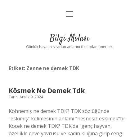
menüyü
Anasayfa
aç
Gizlilik Politikası
Bilgi Molası
Yasal Uyarı
Günlük hayatın sıradan anlarını özel kılan öneriler.
Hakkımızda
Etiket:
Zenne ne demek TDK
Kösmek Ne Demek Tdk
Tarih: Aralık 9, 2024
Köhnemiş ne demek TDK? TDK sözlüğünde
“eskimiş” kelimesinin anlamı “nesnesiz eskimek”tir.
Köcek ne demek TDK? TDK’da “genç hayvan,
özellikle deve yavrusu ve kadın kılığına girip cengi