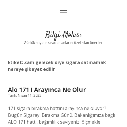
menüyü
Anasayfa
aç
Gizlilik Politikası
Bilgi Molası
Yasal Uyarı
Günlük hayatın sıradan anlarını özel kılan öneriler.
Hakkımızda
Etiket:
Zam gelecek diye sigara satmamak
nereye şikayet edilir
Alo 171 I Arayınca Ne Olur
Tarih: Nisan 11, 2025
171 sigara bırakma hattını arayınca ne oluyor?
Bugün Sigarayı Bırakma Günü. Bakanlığımıza bağlı
ALO 171 hattı, bağımlılık seviyenizi ölçmekle