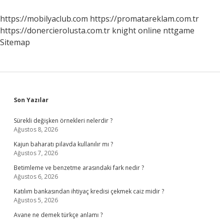
Ne
Olur
https://mobilyaclub.com
https://promatareklam.com.tr
https://donercierolusta.com.tr
knight online
nttgame
Sitemap
Sidebar
Son Yazılar
Sürekli değişken örnekleri nelerdir ?
Ağustos 8, 2026
Kajun baharatı pilavda kullanılır mı ?
Ağustos 7, 2026
Betimleme ve benzetme arasındaki fark nedir ?
Ağustos 6, 2026
Katılım bankasından ihtiyaç kredisi çekmek caiz midir ?
Ağustos 5, 2026
Avane ne demek türkçe anlamı ?