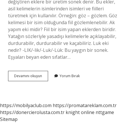
değiştiren eklere bir üretim sonek denir. Bu ekler,
asil kelimelerin isimlerinden isimleri ve fiilleri
türetmek için kullanılır. Örneğin: göz – gözlem. Göz
kelimesi bir isim olduğunda fiil gözlemlenebilir. Ak
yapım eki midir? Fiil bir isim yapan eklerden biridir.
Yatağın sözleriyle yasadışı kelimelerle açıklayabilir,
durdurabilir, durdurabilir ve kaçabiliriz. Luk eki
nedir? -LIK/-lik/-Luk/-Lük: Bu yaygın bir sonek.
Eşyaları beyan eden sıfatlar…
Ak
Devamını okuyun
Yorum Bırak
Eki
Nedir
https://mobilyaclub.com
https://promatareklam.com.tr
https://donercierolusta.com.tr
knight online
nttgame
Sitemap