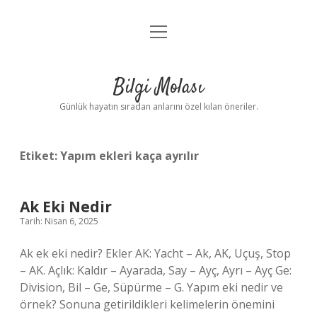
menüyü
Anasayfa
aç
Gizlilik Politikası
Bilgi Molası
Yasal Uyarı
Günlük hayatın sıradan anlarını özel kılan öneriler.
Hakkımızda
Etiket:
Yapım ekleri kaça ayrılır
Ak Eki Nedir
Tarih: Nisan 6, 2025
Ak ek eki nedir? Ekler AK: Yacht – Ak, AK, Uçuş, Stop
– AK. Açlık: Kaldır – Ayarada, Say – Ayç, Ayrı – Ayç Ge:
Division, Bil – Ge, Süpürme – G. Yapım eki nedir ve
örnek? Sonuna getirildikleri kelimelerin önemini