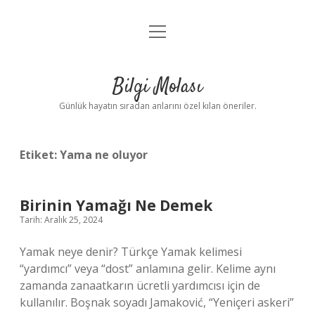
menüyü
Anasayfa
aç
Gizlilik Politikası
Bilgi Molası
Yasal Uyarı
Günlük hayatın sıradan anlarını özel kılan öneriler.
Hakkımızda
Etiket:
Yama ne oluyor
Birinin Yamağı Ne Demek
Tarih: Aralık 25, 2024
Yamak neye denir? Türkçe Yamak kelimesi
“yardımcı” veya “dost” anlamına gelir. Kelime aynı
zamanda zanaatkarın ücretli yardımcısı için de
kullanılır. Boşnak soyadı Jamaković, “Yeniçeri askeri”