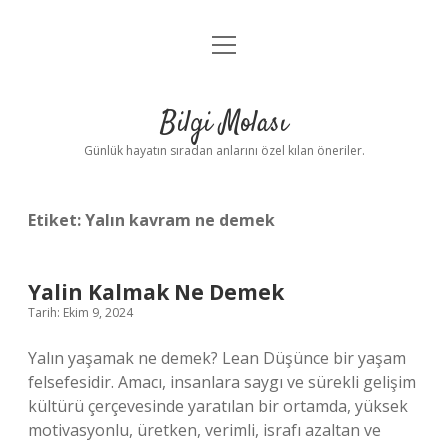
menüyü
Anasayfa
aç
Gizlilik Politikası
Bilgi Molası
Yasal Uyarı
Günlük hayatın sıradan anlarını özel kılan öneriler.
Hakkımızda
Etiket:
Yalın kavram ne demek
Yalin Kalmak Ne Demek
Tarih: Ekim 9, 2024
Yalın yaşamak ne demek? Lean Düşünce bir yaşam
felsefesidir. Amacı, insanlara saygı ve sürekli gelişim
kültürü çerçevesinde yaratılan bir ortamda, yüksek
motivasyonlu, üretken, verimli, israfı azaltan ve