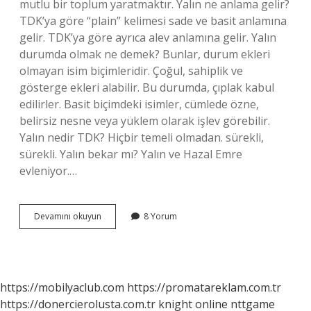
mutlu bir toplum yaratmaktır. Yalın ne anlama gelir?
TDK’ya göre “plain” kelimesi sade ve basit anlamına
gelir. TDK’ya göre ayrıca alev anlamına gelir. Yalın
durumda olmak ne demek? Bunlar, durum ekleri
olmayan isim biçimleridir. Çoğul, sahiplik ve
gösterge ekleri alabilir. Bu durumda, çıplak kabul
edilirler. Basit biçimdeki isimler, cümlede özne,
belirsiz nesne veya yüklem olarak işlev görebilir.
Yalın nedir TDK? Hiçbir temeli olmadan. sürekli,
sürekli. Yalın bekar mı? Yalın ve Hazal Emre
evleniyor.…
Yalin
Devamını okuyun
8 Yorum
Kalmak
Ne
Demek
https://mobilyaclub.com
https://promatareklam.com.tr
https://donercierolusta.com.tr
knight online
nttgame