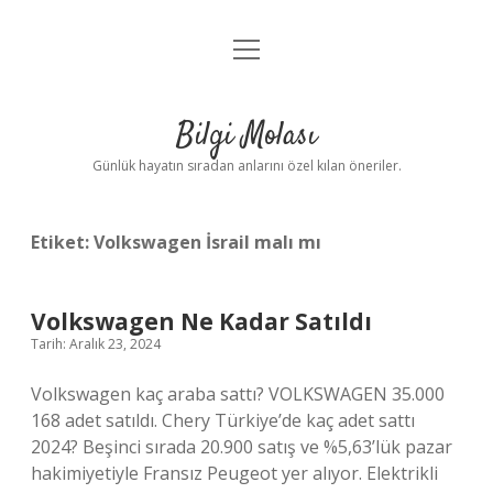
menüyü
Anasayfa
aç
Gizlilik Politikası
Bilgi Molası
Yasal Uyarı
Günlük hayatın sıradan anlarını özel kılan öneriler.
Hakkımızda
Etiket:
Volkswagen İsrail malı mı
Volkswagen Ne Kadar Satıldı
Tarih: Aralık 23, 2024
Volkswagen kaç araba sattı? VOLKSWAGEN 35.000
168 adet satıldı. Chery Türkiye’de kaç adet sattı
2024? Beşinci sırada 20.900 satış ve %5,63’lük pazar
hakimiyetiyle Fransız Peugeot yer alıyor. Elektrikli