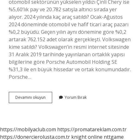
otomobil sektörünün yükselen yıldızı Çinli Chery ise
%5,60’lık pay ve 20.782 satışla altıncı sırada yer
alıyor. 2024 yılında kaç araç satıldı? Ocak-Ağustos
2024 döneminde otomobil ve hafif ticari araç pazarı
%0,2 büyüdü. Geçen yılın aynı dönemine göre %0,2
artarak 762.152 adet olarak gerçekleşti. Volkswagen
kime satıldı? Volkswagen’in resmi internet sitesinde
31 Aralık 2019 tarihinde yayınlanan ortaklık yapısı
bilgilerine göre Porsche Automobil Holding SE
%31,3 ile en büyük hissedar ve ortak konumundadır.
Porsche…
Volkswagen
Devamını okuyun
Yorum Bırak
Ne
Kadar
Satıldı
https://mobilyaclub.com
https://promatareklam.com.tr
https://donercierolusta.com.tr
knight online
nttgame