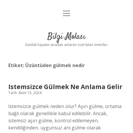
menüyü
Anasayfa
aç
Gizlilik Politikası
Bilgi Molası
Yasal Uyarı
Günlük hayatın sıradan anlarını özel kılan öneriler.
Hakkımızda
Etiket:
Üzüntüden gülmek nedir
Istemsizce Gülmek Ne Anlama Gelir
Tarih: Ekim 15, 2024
İstemsizce gülmek neden olur? Aşırı gülme, ortama
bağlı olarak genellikle kabul edilebilir. Ancak,
istemsiz aşırı gülme, kontrol edilemeyen,
kendiliğinden, uygunsuz ani gülme olarak