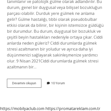
tanımlanır ve patolojik gülme olarak adlandırılır. Bu
durum, genel bir duygusal veya bilişsel bozukluğun
parçası olabilir. Durduk yere gülmek ne anlama
gelir? Gülme hastalığı, tıbbi olarak pseudobulbar
etkisi olarak da bilinir, bir kişinin istemsizce güldüğü
bir durumdur. Bu durum, duygusal bir bozukluk ve
çeşitli beyin hastalıkları nedeniyle ortaya çıkar. Ciddi
anlarda neden güleriz? Ciddi durumlarda gülmek
stresi azaltmanın bir yoludur ve ayrıca daha iyi
düşünmenizi sağlayarak sakinleşmenize yardımcı
olur. 9 Nisan 2021Ciddi durumlarda gülmek stresi
azaltmanın bir…
Istemsizce
Devamını okuyun
10 Yorum
Gülmek
Ne
Anlama
Gelir
https://mobilyaclub.com
https://promatareklam.com.tr