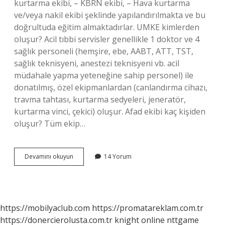
kurtarma ekibi, – KBRN ekibi, – Hava kurtarma
ve/veya nakil ekibi şeklinde yapılandırılmakta ve bu
doğrultuda eğitim almaktadırlar. UMKE kimlerden
oluşur? Acil tıbbi servisler genellikle 1 doktor ve 4
sağlık personeli (hemşire, ebe, AABT, ATT, TST,
sağlık teknisyeni, anestezi teknisyeni vb. acil
müdahale yapma yeteneğine sahip personel) ile
donatılmış, özel ekipmanlardan (canlandırma cihazı,
travma tahtası, kurtarma sedyeleri, jeneratör,
kurtarma vinci, çekici) oluşur. Afad ekibi kaç kişiden
oluşur? Tüm ekip…
Umke
Devamını okuyun
14 Yorum
Ekibi
Kaç
Kişiden
Oluşur
https://mobilyaclub.com
https://promatareklam.com.tr
https://donercierolusta.com.tr
knight online
nttgame