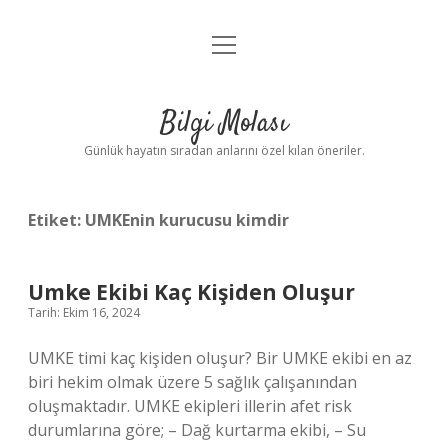
menüyü
Anasayfa
aç
Gizlilik Politikası
Bilgi Molası
Yasal Uyarı
Günlük hayatın sıradan anlarını özel kılan öneriler.
Hakkımızda
Etiket:
UMKEnin kurucusu kimdir
Umke Ekibi Kaç Kişiden Oluşur
Tarih: Ekim 16, 2024
UMKE timi kaç kişiden oluşur? Bir UMKE ekibi en az
biri hekim olmak üzere 5 sağlık çalışanından
oluşmaktadır. UMKE ekipleri illerin afet risk
durumlarına göre; – Dağ kurtarma ekibi, – Su