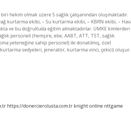
 biri hekim olmak üzere 5 sağlık çalışanından oluşmaktadır.
 Dağ kurtarma ekibi, – Su kurtarma ekibi, – KBRN ekibi, – Hav
makta ve bu doğrultuda eğitim almaktadırlar. UMKE kimlerden
 sağlık personeli (hemşire, ebe, AABT, ATT, TST, sağlık
apma yeteneğine sahip personel) ile donatılmış, özel
urtarma sedyeleri, jeneratör, kurtarma vinci, çekici) oluşur.
.tr
https://donercierolusta.com.tr
knight online
nttgame