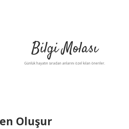
Bilgi Molası
Günlük hayatın sıradan anlarını özel kılan öneriler.
den Oluşur