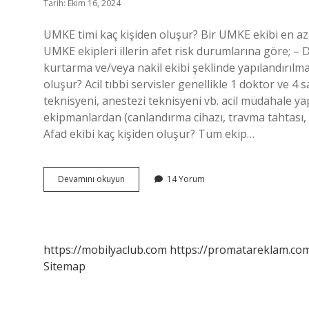
Tarih: Ekim 16, 2024
UMKE timi kaç kişiden oluşur? Bir UMKE ekibi en az
UMKE ekipleri illerin afet risk durumlarına göre; –
kurtarma ve/veya nakil ekibi şeklinde yapılandırıl
oluşur? Acil tıbbi servisler genellikle 1 doktor ve 4
teknisyeni, anestezi teknisyeni vb. acil müdahale y
ekipmanlardan (canlandırma cihazı, travma tahtası, k
Afad ekibi kaç kişiden oluşur? Tüm ekip…
Umke
Devamını okuyun
14 Yorum
Ekibi
Kaç
Kişiden
Oluşur
https://mobilyaclub.com
https://promatareklam.com
Sitemap