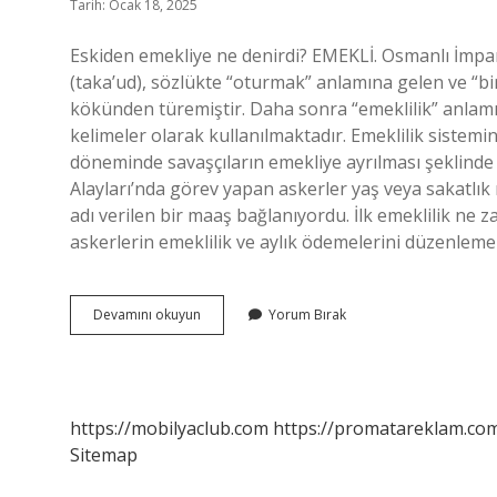
Tarih: Ocak 18, 2025
Eskiden emekliye ne denirdi? EMEKLİ. Osmanlı İmpara
(taka’ud), sözlükte “oturmak” anlamına gelen ve “b
kökünden türemiştir. Daha sonra “emeklilik” anlamı
kelimeler olarak kullanılmaktadır. Emeklilik sistemi
döneminde savaşçıların emekliye ayrılması şeklinde 
Alayları’nda görev yapan askerler yaş veya sakatlık
adı verilen bir maaş bağlanıyordu. İlk emeklilik ne z
askerlerin emeklilik ve aylık ödemelerini düzenlem
Osmanlıda
Devamını okuyun
Yorum Bırak
Emeklilik
Nedir
https://mobilyaclub.com
https://promatareklam.com
Sitemap