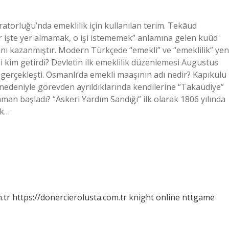
torluğu’nda emeklilik için kullanılan terim. Tekāud
ir işte yer almamak, o işi istememek” anlamına gelen kuûd
nı kazanmıştır. Modern Türkçede “emekli” ve “emeklilik” yen
ni kim getirdi? Devletin ilk emeklilik düzenlemesi Augustus
gerçekleşti. Osmanlı’da emekli maaşının adı nedir? Kapıkulu
 nedeniyle görevden ayrıldıklarında kendilerine “Takaüdiye”
aman başladı? “Askeri Yardım Sandığı” ilk olarak 1806 yılında
ek…
.tr
https://donercierolusta.com.tr
knight online
nttgame