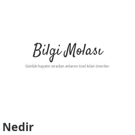
Bilgi Molası
Günlük hayatın sıradan anlarını özel kılan öneriler.
 Nedir