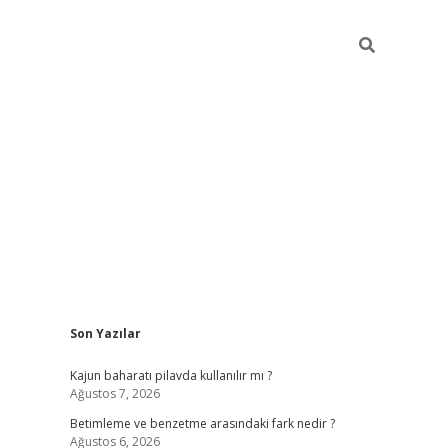
Sidebar
Son Yazılar
elexbet yeni giriş adresi
betexper.xyz
Kajun baharatı pilavda kullanılır mı ?
Ağustos 7, 2026
Betimleme ve benzetme arasındaki fark nedir ?
Ağustos 6, 2026