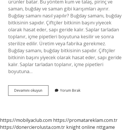
ürünler batar. Bu yöntem kum ve talaş, pirinç ve
saman, buğday ve saman gibi karışımları ayırır.
Buğday samanı nasıl yapılır? Buğday samanı, buğday
bitkisinin sapıdır. Çiftçiler bitkinin başını yiyecek
olarak hasat eder, sapı geride kalır. Saplar tarladan
toplanır, içme pipetleri boyutuna kesilir ve sonra
sterilize edilir. Üretim veya fabrika gerekmez.
Buğday samanı, buğday bitkisinin sapıdır. Çiftçiler
bitkinin başını yiyecek olarak hasat eder, sapı geride
kalır. Saplar tarladan toplanır, içme pipetleri
boyutuna…
Samanla
Devamını okuyun
Yorum Bırak
Buğdayı
Nasıl
Ayırabiliriz
https://mobilyaclub.com
https://promatareklam.com.tr
https://donercierolusta.com.tr
knight online
nttgame