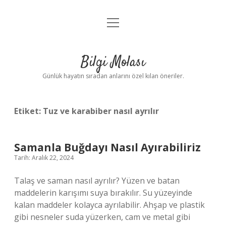
menüyü
Anasayfa
aç
Gizlilik Politikası
Bilgi Molası
Yasal Uyarı
Günlük hayatın sıradan anlarını özel kılan öneriler.
Hakkımızda
Etiket:
Tuz ve karabiber nasıl ayrılır
Samanla Buğdayı Nasıl Ayırabiliriz
Tarih: Aralık 22, 2024
Talaş ve saman nasıl ayrılır? Yüzen ve batan
maddelerin karışımı suya bırakılır. Su yüzeyinde
kalan maddeler kolayca ayrılabilir. Ahşap ve plastik
gibi nesneler suda yüzerken, cam ve metal gibi