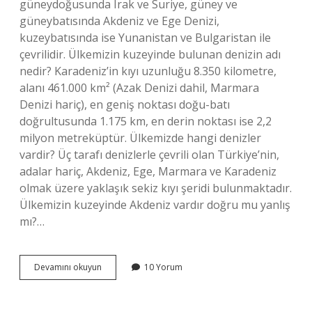
güneydoğusunda Irak ve Suriye, güney ve
güneybatısında Akdeniz ve Ege Denizi,
kuzeybatısında ise Yunanistan ve Bulgaristan ile
çevrilidir. Ülkemizin kuzeyinde bulunan denizin adı
nedir? Karadeniz’in kıyı uzunluğu 8.350 kilometre,
alanı 461.000 km² (Azak Denizi dahil, Marmara
Denizi hariç), en geniş noktası doğu-batı
doğrultusunda 1.175 km, en derin noktası ise 2,2
milyon metreküptür. Ülkemizde hangi denizler
vardir? Üç tarafı denizlerle çevrili olan Türkiye’nin,
adalar hariç, Akdeniz, Ege, Marmara ve Karadeniz
olmak üzere yaklaşık sekiz kıyı şeridi bulunmaktadır.
Ülkemizin kuzeyinde Akdeniz vardır doğru mu yanlış
mı?…
Ülkemizin
Devamını okuyun
10 Yorum
Kuzey
Tarafında
Hangi