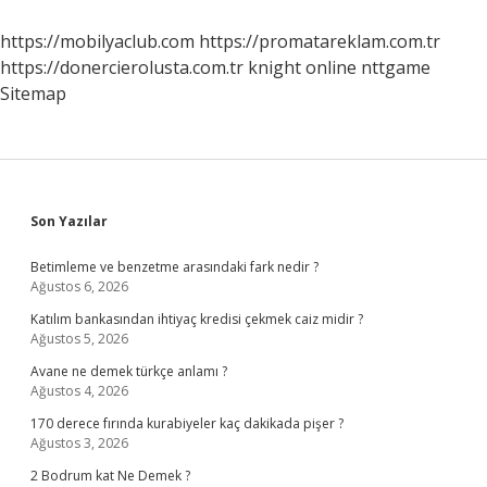
Deniz
Vardır
https://mobilyaclub.com
https://promatareklam.com.tr
https://donercierolusta.com.tr
knight online
nttgame
Sitemap
Sidebar
Son Yazılar
Betimleme ve benzetme arasındaki fark nedir ?
Ağustos 6, 2026
Katılım bankasından ihtiyaç kredisi çekmek caiz midir ?
Ağustos 5, 2026
Avane ne demek türkçe anlamı ?
Ağustos 4, 2026
170 derece fırında kurabiyeler kaç dakikada pişer ?
Ağustos 3, 2026
2 Bodrum kat Ne Demek ?