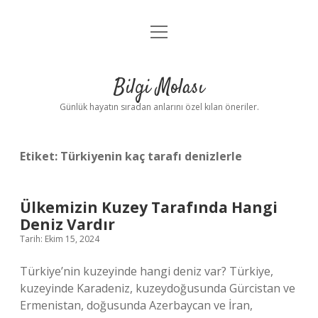
menüyü
Anasayfa
aç
Gizlilik Politikası
Bilgi Molası
Yasal Uyarı
Günlük hayatın sıradan anlarını özel kılan öneriler.
Hakkımızda
Etiket:
Türkiyenin kaç tarafı denizlerle
Ülkemizin Kuzey Tarafında Hangi
Deniz Vardır
Tarih: Ekim 15, 2024
Türkiye’nin kuzeyinde hangi deniz var? Türkiye,
kuzeyinde Karadeniz, kuzeydoğusunda Gürcistan ve
Ermenistan, doğusunda Azerbaycan ve İran,