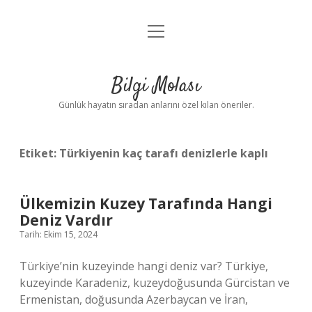
menüyü
Anasayfa
aç
Gizlilik Politikası
Bilgi Molası
Yasal Uyarı
Günlük hayatın sıradan anlarını özel kılan öneriler.
Hakkımızda
Etiket:
Türkiyenin kaç tarafı denizlerle kaplı
Ülkemizin Kuzey Tarafında Hangi
Deniz Vardır
Tarih: Ekim 15, 2024
Türkiye’nin kuzeyinde hangi deniz var? Türkiye,
kuzeyinde Karadeniz, kuzeydoğusunda Gürcistan ve
Ermenistan, doğusunda Azerbaycan ve İran,