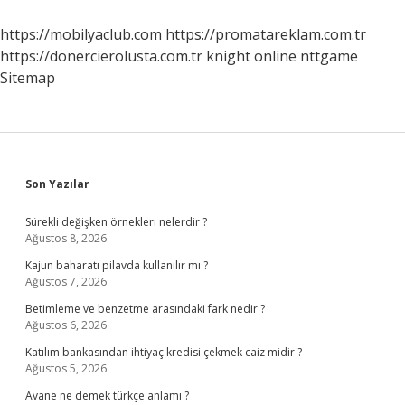
Deniz
Vardır
https://mobilyaclub.com
https://promatareklam.com.tr
https://donercierolusta.com.tr
knight online
nttgame
Sitemap
Sidebar
Son Yazılar
Sürekli değişken örnekleri nelerdir ?
Ağustos 8, 2026
Kajun baharatı pilavda kullanılır mı ?
Ağustos 7, 2026
Betimleme ve benzetme arasındaki fark nedir ?
Ağustos 6, 2026
Katılım bankasından ihtiyaç kredisi çekmek caiz midir ?
Ağustos 5, 2026
Avane ne demek türkçe anlamı ?