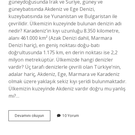
güneydoğusunda Irak ve Suriye, güney ve
güneybatısında Akdeniz ve Ege Denizi,
kuzeybatısında ise Yunanistan ve Bulgaristan ile
çevrilidir. Ülkemizin kuzeyinde bulunan denizin adı
nedir? Karadeniz’in kıyı uzunluğu 8.350 kilometre,
alanı 461.000 km² (Azak Denizi dahil, Marmara
Denizi hariç), en geniş noktası doğu-batı
doğrultusunda 1.175 km, en derin noktası ise 2,2
milyon metreküptür. Ülkemizde hangi denizler
vardir? Üç tarafı denizlerle çevrili olan Türkiye’nin,
adalar hariç, Akdeniz, Ege, Marmara ve Karadeniz
olmak üzere yaklaşık sekiz kıyı şeridi bulunmaktadır.
Ülkemizin kuzeyinde Akdeniz vardır doğru mu yanlış
mı?…
Ülkemizin
Devamını okuyun
10 Yorum
Kuzey
Tarafında
Hangi