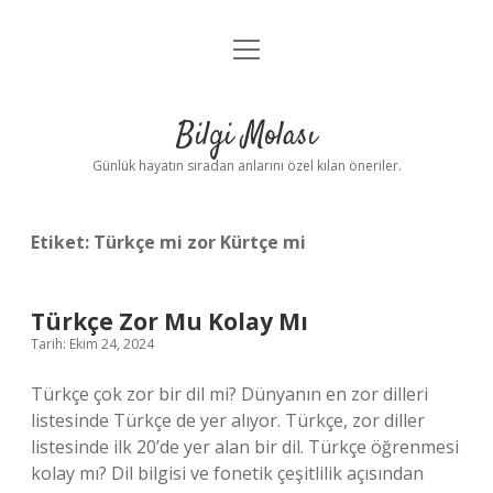
menüyü
Anasayfa
aç
Gizlilik Politikası
Bilgi Molası
Yasal Uyarı
Günlük hayatın sıradan anlarını özel kılan öneriler.
Hakkımızda
Etiket:
Türkçe mi zor Kürtçe mi
Türkçe Zor Mu Kolay Mı
Tarih: Ekim 24, 2024
Türkçe çok zor bir dil mi? Dünyanın en zor dilleri
listesinde Türkçe de yer alıyor. Türkçe, zor diller
listesinde ilk 20’de yer alan bir dil. Türkçe öğrenmesi
kolay mı? Dil bilgisi ve fonetik çeşitlilik açısından