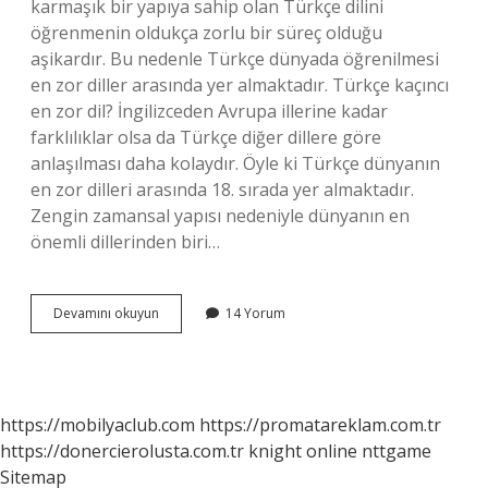
karmaşık bir yapıya sahip olan Türkçe dilini
öğrenmenin oldukça zorlu bir süreç olduğu
aşikardır. Bu nedenle Türkçe dünyada öğrenilmesi
en zor diller arasında yer almaktadır. Türkçe kaçıncı
en zor dil? İngilizceden Avrupa illerine kadar
farklılıklar olsa da Türkçe diğer dillere göre
anlaşılması daha kolaydır. Öyle ki Türkçe dünyanın
en zor dilleri arasında 18. sırada yer almaktadır.
Zengin zamansal yapısı nedeniyle dünyanın en
önemli dillerinden biri…
Türkçe
Devamını okuyun
14 Yorum
Zor
Mu
Kolay
Mı
https://mobilyaclub.com
https://promatareklam.com.tr
https://donercierolusta.com.tr
knight online
nttgame
Sitemap