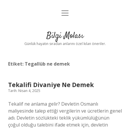
menüyü
Anasayfa
aç
Gizlilik Politikası
Bilgi Molası
Yasal Uyarı
Günlük hayatın sıradan anlarını özel kılan öneriler.
Hakkımızda
Etiket:
Tegallüb ne demek
Tekalifi Divaniye Ne Demek
Tarih: Nisan 4, 2025
Tekalif ne anlama gelir? Devletin Osmanlı
maliyesinde talep ettiği vergilerin ve ücretlerin genel
adı. Devletin sözlükteki teklik yükümlülüğünün
çoğul olduğu talebini ifade etmek için, devletin