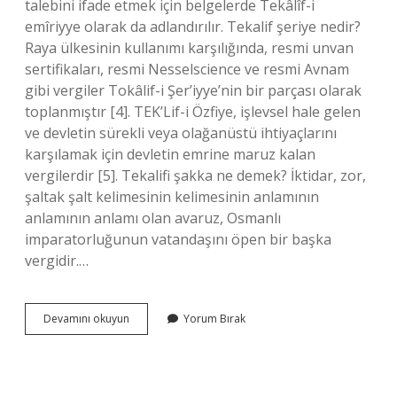
talebini ifade etmek için belgelerde Tekâlîf-i
emîriyye olarak da adlandırılır. Tekalif şeriye nedir?
Raya ülkesinin kullanımı karşılığında, resmi unvan
sertifikaları, resmi Nesselscience ve resmi Avnam
gibi vergiler Tokâlif-i Şer’iyye’nin bir parçası olarak
toplanmıştır [4]. TEK’Lif-i Özfiye, işlevsel hale gelen
ve devletin sürekli veya olağanüstü ihtiyaçlarını
karşılamak için devletin emrine maruz kalan
vergilerdir [5]. Tekalifi şakka ne demek? İktidar, zor,
şaltak şalt kelimesinin kelimesinin anlamının
anlamının anlamı olan avaruz, Osmanlı
imparatorluğunun vatandaşını öpen bir başka
vergidir.…
Tekalifi
Devamını okuyun
Yorum Bırak
Divaniye
Ne
Demek