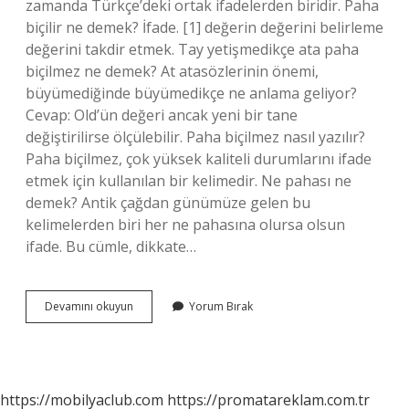
zamanda Türkçe’deki ortak ifadelerden biridir. Paha
biçilir ne demek? İfade. [1] değerin değerini belirleme
değerini takdir etmek. Tay yetişmedikçe ata paha
biçilmez ne demek? At atasözlerinin önemi,
büyümediğinde büyümedikçe ne anlama geliyor?
Cevap: Old’ün değeri ancak yeni bir tane
değiştirilirse ölçülebilir. Paha biçilmez nasıl yazılır?
Paha biçilmez, çok yüksek kaliteli durumlarını ifade
etmek için kullanılan bir kelimedir. Ne pahası ne
demek? Antik çağdan günümüze gelen bu
kelimelerden biri her ne pahasına olursa olsun
ifade. Bu cümle, dikkate…
Paha
Devamını okuyun
Yorum Bırak
Biçilmez
In
Anlamı
Nedir
https://mobilyaclub.com
https://promatareklam.com.tr