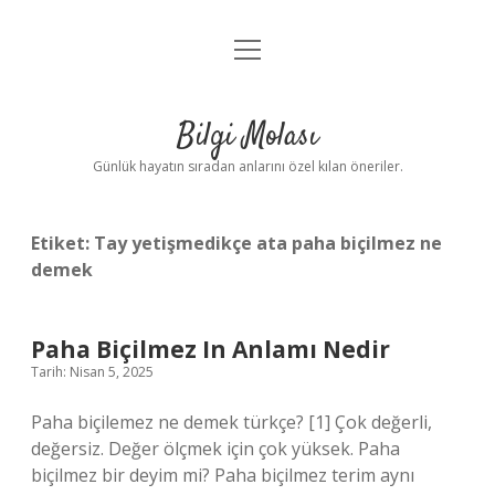
menüyü
Anasayfa
aç
Gizlilik Politikası
Bilgi Molası
Yasal Uyarı
Günlük hayatın sıradan anlarını özel kılan öneriler.
Hakkımızda
Etiket:
Tay yetişmedikçe ata paha biçilmez ne
demek
Paha Biçilmez In Anlamı Nedir
Tarih: Nisan 5, 2025
Paha biçilemez ne demek türkçe? [1] Çok değerli,
değersiz. Değer ölçmek için çok yüksek. Paha
biçilmez bir deyim mi? Paha biçilmez terim aynı