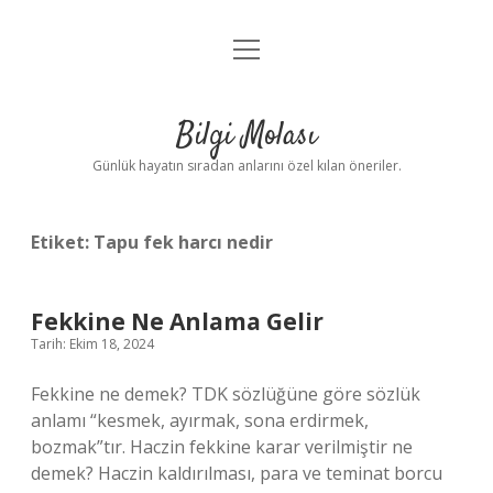
menüyü
Anasayfa
aç
Gizlilik Politikası
Bilgi Molası
Yasal Uyarı
Günlük hayatın sıradan anlarını özel kılan öneriler.
Hakkımızda
Etiket:
Tapu fek harcı nedir
Fekkine Ne Anlama Gelir
Tarih: Ekim 18, 2024
Fekkine ne demek? TDK sözlüğüne göre sözlük
anlamı “kesmek, ayırmak, sona erdirmek,
bozmak”tır. Haczin fekkine karar verilmiştir ne
demek? Haczin kaldırılması, para ve teminat borcu