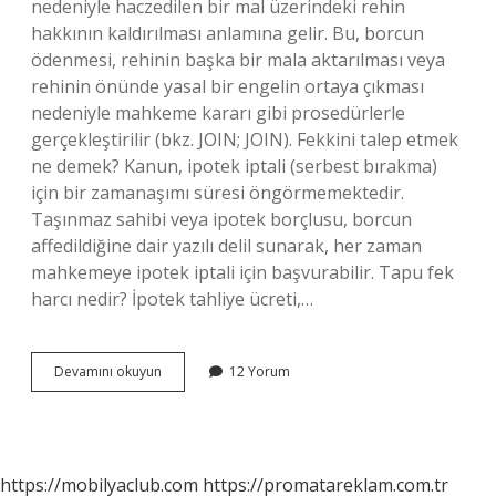
nedeniyle haczedilen bir mal üzerindeki rehin
hakkının kaldırılması anlamına gelir. Bu, borcun
ödenmesi, rehinin başka bir mala aktarılması veya
rehinin önünde yasal bir engelin ortaya çıkması
nedeniyle mahkeme kararı gibi prosedürlerle
gerçekleştirilir (bkz. JOIN; JOIN). Fekkini talep etmek
ne demek? Kanun, ipotek iptali (serbest bırakma)
için bir zamanaşımı süresi öngörmemektedir.
Taşınmaz sahibi veya ipotek borçlusu, borcun
affedildiğine dair yazılı delil sunarak, her zaman
mahkemeye ipotek iptali için başvurabilir. Tapu fek
harcı nedir? İpotek tahliye ücreti,…
Fekkine
Devamını okuyun
12 Yorum
Ne
Anlama
Gelir
https://mobilyaclub.com
https://promatareklam.com.tr