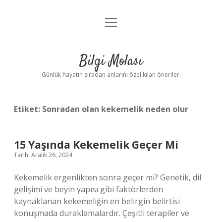
menüyü
Anasayfa
aç
Gizlilik Politikası
Bilgi Molası
Yasal Uyarı
Günlük hayatın sıradan anlarını özel kılan öneriler.
Hakkımızda
Etiket:
Sonradan olan kekemelik neden olur
15 Yaşında Kekemelik Geçer Mi
Tarih: Aralık 26, 2024
Kekemelik ergenlikten sonra geçer mi? Genetik, dil
gelişimi ve beyin yapısı gibi faktörlerden
kaynaklanan kekemeliğin en belirgin belirtisi
konuşmada duraklamalardır. Çeşitli terapiler ve