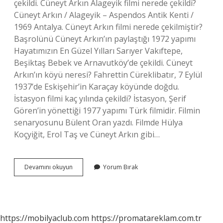
çekildi. Cüneyt Arkın Alageyik filmi nerede çekildi?
Cüneyt Arkın / Alageyik – Aspendos Antik Kenti /
1969 Antalya. Cüneyt Arkın filmi nerede çekilmiştir?
Başrolünü Cüneyt Arkın’ın paylaştığı 1972 yapımı
Hayatımızın En Güzel Yılları Sarıyer Vakıftepe,
Beşiktaş Bebek ve Arnavutköy’de çekildi. Cüneyt
Arkın’ın köyü neresi? Fahrettin Cüreklibatır, 7 Eylül
1937’de Eskişehir’in Karaçay köyünde doğdu.
İstasyon filmi kaç yılında çekildi? İstasyon, Şerif
Gören’in yönettiği 1977 yapımı Türk filmidir. Filmin
senaryosunu Bülent Oran yazdı. Filmde Hülya
Koçyiğit, Erol Taş ve Cüneyt Arkın gibi…
Cüneyt
Devamını okuyun
Yorum Bırak
Arkının
Yanaşma
Filmi
Nerede
Çevrilmiştir
https://mobilyaclub.com
https://promatareklam.com.tr