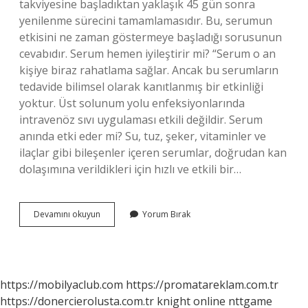
takviyesine başladıktan yaklaşık 45 gün sonra
yenilenme sürecini tamamlamasıdır. Bu, serumun
etkisini ne zaman göstermeye başladığı sorusunun
cevabıdır. Serum hemen iyileştirir mi? “Serum o an
kişiye biraz rahatlama sağlar. Ancak bu serumların
tedavide bilimsel olarak kanıtlanmış bir etkinliği
yoktur. Üst solunum yolu enfeksiyonlarında
intravenöz sıvı uygulaması etkili değildir. Serum
anında etki eder mi? Su, tuz, şeker, vitaminler ve
ilaçlar gibi bileşenler içeren serumlar, doğrudan kan
dolaşımına verildikleri için hızlı ve etkili bir…
Serum
Devamını okuyun
Yorum Bırak
Hemen
Etki
Eder
Mi
https://mobilyaclub.com
https://promatareklam.com.tr
https://donercierolusta.com.tr
knight online
nttgame