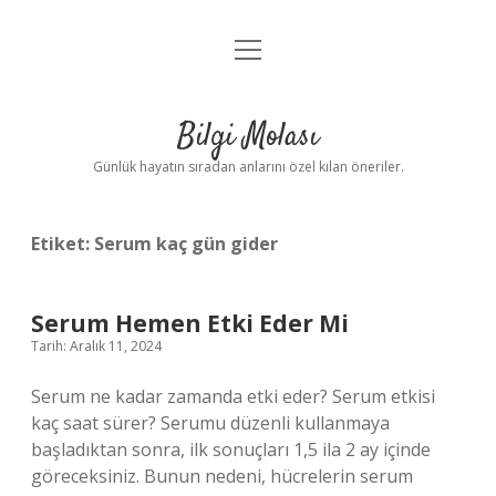
menüyü
Anasayfa
aç
Gizlilik Politikası
Bilgi Molası
Yasal Uyarı
Günlük hayatın sıradan anlarını özel kılan öneriler.
Hakkımızda
Etiket:
Serum kaç gün gider
Serum Hemen Etki Eder Mi
Tarih: Aralık 11, 2024
Serum ne kadar zamanda etki eder? Serum etkisi
kaç saat sürer? Serumu düzenli kullanmaya
başladıktan sonra, ilk sonuçları 1,5 ila 2 ay içinde
göreceksiniz. Bunun nedeni, hücrelerin serum