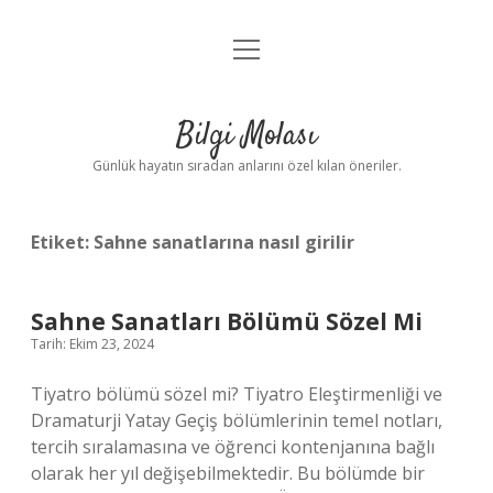
menüyü
Anasayfa
aç
Gizlilik Politikası
Bilgi Molası
Yasal Uyarı
Günlük hayatın sıradan anlarını özel kılan öneriler.
Hakkımızda
Etiket:
Sahne sanatlarına nasıl girilir
Sahne Sanatları Bölümü Sözel Mi
Tarih: Ekim 23, 2024
Tiyatro bölümü sözel mi? Tiyatro Eleştirmenliği ve
Dramaturji Yatay Geçiş bölümlerinin temel notları,
tercih sıralamasına ve öğrenci kontenjanına bağlı
olarak her yıl değişebilmektedir. Bu bölümde bir