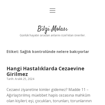
menüyü
Anasayfa
aç
Gizlilik Politikası
Bilgi Molası
Yasal Uyarı
Günlük hayatın sıradan anlarını özel kılan öneriler.
Hakkımızda
Etiket:
Sağlık kontrolünde nelere bakıyorlar
Hangi Hastalıklarda Cezaevine
Girilmez
Tarih: Aralık 25, 2024
Cezaevi ziyaretine kimler gidemez? Madde 11 –
Ağırlaştırılmış müebbet hapis cezasına mahkûm
olan kişileri; eşi, çocukları, torunları, torunlarının